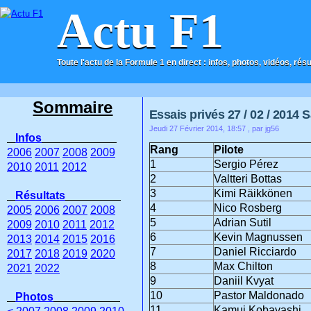
Actu F1
Toute l'actu de la Formule 1 en direct : infos, photos, vidéos, rés
ACCUEIL
CONTACT
Sommaire
Essais privés 27 / 02 / 2014 
Jeudi 27 Février 2014, 18:57
, par jg56
Infos
Rang
Pilote
2006
2007
2008
2009
1
Sergio Pérez
2010
2011
2012
2
Valtteri Bottas
3
Kimi Räikkönen
Résultats
4
Nico Rosberg
2005
2006
2007
2008
5
Adrian Sutil
2009
2010
2011
2012
6
Kevin Magnussen
2013
2014
2015
2016
7
Daniel Ricciardo
2017
2018
2019
2020
8
Max Chilton
2021
2022
9
Daniil Kvyat
10
Pastor Maldonado
Photos
11
Kamui Kobayashi