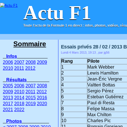
Actu F1
Toute l'actu de la Formule 1 en direct : infos, photos, vidéos, rés
ACCUEIL
CONTACT
Sommaire
Essais privés 28 / 02 / 2013 
Lundi 4 Mars 2013, 19:13
, par jg56
Infos
Rang
Pilote
2006
2007
2008
2009
1
Mark Webber
2010
2011
2012
2
Lewis Hamilton
3
Jean-Éric Vergne
Résultats
4
Valtteri Bottas
2005
2006
2007
2008
5
Sergio Pérez
2009
2010
2011
2012
6
Esteban Gutiérrez
2013
2014
2015
2016
7
Paul di Resta
2017
2018
2019
2020
8
Felipe Massa
2021
2022
9
Max Chilton
10
Charles Pic
Photos
11
Romain Grosjean