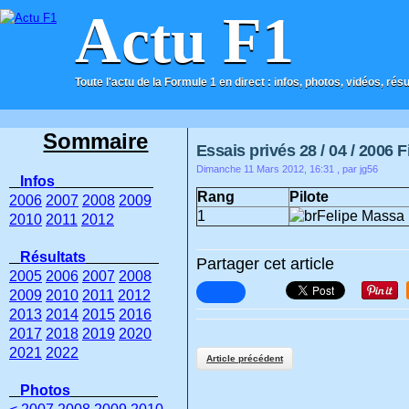
Actu F1
Toute l'actu de la Formule 1 en direct : infos, photos, vidéos, rés
ACCUEIL
CONTACT
Sommaire
Essais privés 28 / 04 / 2006 
Dimanche 11 Mars 2012, 16:31
, par jg56
Infos
Rang
Pilote
2006
2007
2008
2009
1
Felipe Massa
2010
2011
2012
Résultats
Partager cet article
2005
2006
2007
2008
2009
2010
2011
2012
2013
2014
2015
2016
2017
2018
2019
2020
2021
2022
Article précédent
Photos