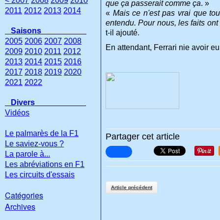
< 2007
2008
2009
2010
que ça passerait comme ça
. »
2011
2012
2013
2014
«
Mais ce n'est pas vrai que to
entendu. Pour nous, les faits ont 
Saisons
t-il ajouté.
2005
2006
2007
2008
En attendant, Ferrari nie avoir eu
2009
2010
2011
2012
2013
2014
2015
2016
2017
2018
2019
2020
2021
2022
Divers
Vidéos
Le palmarès de la F1
Partager cet article
Le saviez-vous ?
La parole à...
Les abréviations en F1
Les circuits d'essais
Article précédent
Catégories
Archives