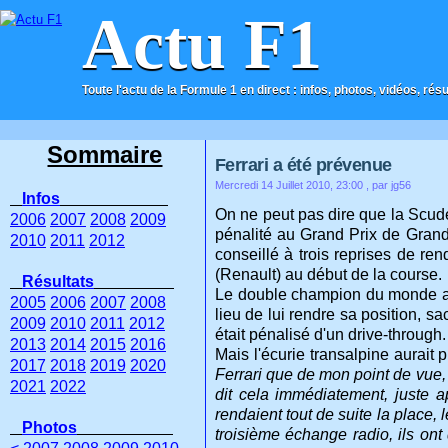
Actu F1
Toute l'actu de la Formule 1 en direct : infos, photos, vidéos, rés
ACCUEIL
CONTACT
Sommaire
Ferrari a été prévenue
Mercredi 14 Juillet 2010, 23:00
, par jg56
Infos
On ne peut pas dire que la Scude
2006
2007
2008
2009
pénalité au Grand Prix de Grande
2010
2011
2012
conseillé à trois reprises de r
(Renault) au début de la course.
Résultats
Le double champion du monde ava
2005
2006
2007
2008
lieu de lui rendre sa position, sa
2009
2010
2011
2012
était pénalisé d'un drive-through.
2013
2014
2015
2016
Mais l'écurie transalpine aurait 
2017
2018
2019
2020
Ferrari que de mon point de vue, 
2021
2022
dit cela immédiatement, juste 
rendaient tout de suite la place,
Photos
troisième échange radio, ils ont 