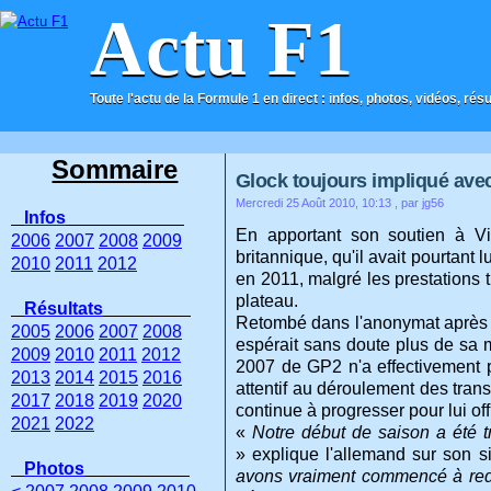
Actu F1
Toute l'actu de la Formule 1 en direct : infos, photos, vidéos, rés
ACCUEIL
CONTACT
Sommaire
Glock toujours impliqué avec
Mercredi 25 Août 2010, 10:13
, par jg56
Infos
En apportant son soutien à Vi
2006
2007
2008
2009
britannique, qu'il avait pourtant 
2010
2011
2012
en 2011, malgré les prestations 
plateau.
Résultats
Retombé dans l'anonymat après 
2005
2006
2007
2008
espérait sans doute plus de sa 
2009
2010
2011
2012
2007 de GP2 n'a effectivement pa
2013
2014
2015
2016
attentif au déroulement des transf
2017
2018
2019
2020
continue à progresser pour lui o
2021
2022
«
Notre début de saison a été trè
» explique l'allemand sur son si
Photos
avons vraiment commencé à redr