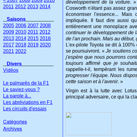
< 2007
2008
2009
2010
développement de la voiture
. »
2011
2012
2013
2014
Cosworth n'étant pas assez grands
économiser l'essence... Mais 
Saisons
impliquée. Il faut dire aussi q
2005
2006
2007
2008
entièrement une monoplace ave
2009
2010
2011
2012
continuer le développement de la
2013
2014
2015
2016
de l'an prochain. Mais au début, 
2017
2018
2019
2020
L'ex-pilote Toyota se dit à 100%
se poursuivront. «
Je soutiens co
2021
2022
j'espère que nous pourrons cont
toujours affirmé que je souha
Divers
rappelle-t-il, tempérant les ru
Vidéos
progresser l'équipe. Nous dispos
cette saison et à l'avenir
. »
Le palmarès de la F1
Le saviez-vous ?
Virgin est à la lutte avec Lotu
La parole à...
principal adversaire, ce qui la 
Les abréviations en F1
Les circuits d'essais
Catégories
Archives