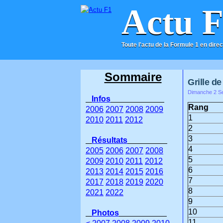
Actu 
Toute l'actu de la Formule 1 en direc
ACCUEIL
CONTACT
Sommaire
Grille d
Dimanche 2 Se
Infos
Rang
2006
2007
2008
2009
1
2010
2011
2012
2
3
Résultats
4
2005
2006
2007
2008
5
2009
2010
2011
2012
6
2013
2014
2015
2016
7
2017
2018
2019
2020
8
2021
2022
9
10
Photos
11