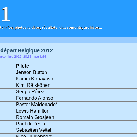
F1
t : infos, photos, vidéos, résultats, classements, archives...
e départ Belgique 2012
ptembre 2012, 20:35
, par jg56
Pilote
Jenson Button
Kamui Kobayashi
Kimi Räikkönen
Sergio Pérez
Fernando Alonso
Pastor Maldonado*
Lewis Hamilton
Romain Grosjean
Paul di Resta
Sebastian Vettel
Nico Hülkenberg