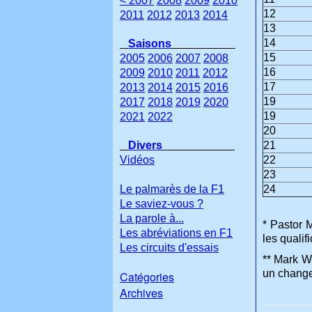
< 2007
2008
2009
2010
12
2011
2012
2013
2014
13
14
Saisons
15
2005
2006
2007
2008
16
2009
2010
2011
2012
17
2013
2014
2015
2016
19
2017
2018
2019
2020
19
2021
2022
20
Divers
21
Vidéos
22
23
Le palmarès de la F1
24
Le saviez-vous ?
La parole à...
* Pastor 
Les abréviations en F1
les qualif
Les circuits d'essais
** Mark We
un change
Catégories
Archives