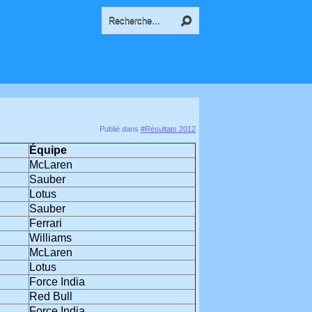
Publié dans
#Résultats 2012
Équipe
McLaren
Sauber
Lotus
Sauber
Ferrari
Williams
McLaren
Lotus
Force India
Red Bull
Force India