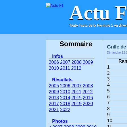
Actu 
Toute l'actu de la Formule 1 en direc
ACCUEIL
CONTACT
Sommaire
Grille de
Dimanche 12 S
Infos
Ra
2006
2007
2008
2009
1
2010
2011
2012
2
3
Résultats
4
2005
2006
2007
2008
5
2009
2010
2011
2012
6
2013
2014
2015
2016
7
2017
2018
2019
2020
8
2021
2022
9
10
Photos
11