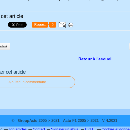
cet article
Repost
0
édent
Retour à l'accueil
 cet article
Ajouter un commentaire
© - GroupActu 2005 > 2021 - Actu F1 2005 > 2021 - V 4.2021
og
Top articles
Contact
Signaler un abus
C.G.U.
Cookies et donné