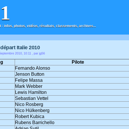
F1
t : infos, photos, vidéos, résultats, classements, archives...
 départ Italie 2010
eptembre 2010, 10:11
, par jg56
ng
Pilote
Fernando Alonso
Jenson Button
Felipe Massa
Mark Webber
Lewis Hamilton
Sebastian Vettel
Nico Rosberg
Nico Hülkenberg
Robert Kubica
Rubens Barrichello
Adrian Sutil