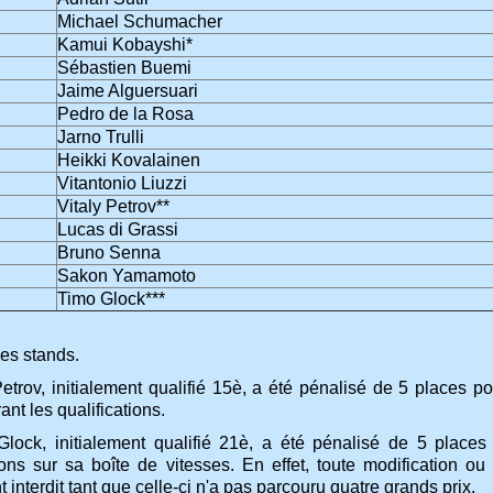
Michael Schumacher
Kamui Kobayshi*
Sébastien Buemi
Jaime Alguersuari
Pedro de la Rosa
Jarno Trulli
Heikki Kovalainen
Vitantonio Liuzzi
Vitaly Petrov**
Lucas di Grassi
Bruno Senna
Sakon Yamamoto
Timo Glock***
des stands.
 Petrov, initialement qualifié 15è, a été pénalisé de 5 places 
ant les qualifications.
Glock, initialement qualifié 21è, a été pénalisé de 5 place
ions sur sa boîte de vitesses. En effet, toute modification o
t interdit tant que celle-ci n'a pas parcouru quatre grands prix.