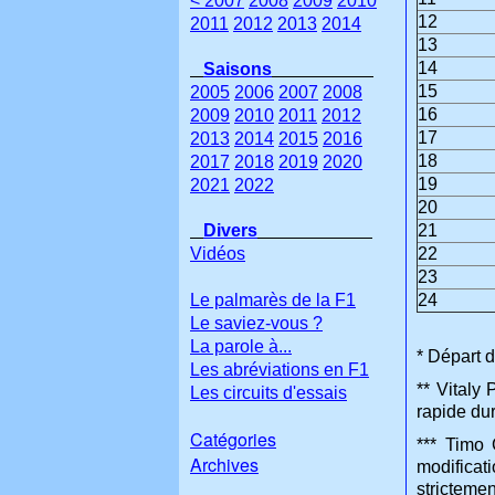
< 2007
2008
2009
2010
12
2011
2012
2013
2014
13
14
Saisons
15
2005
2006
2007
2008
16
2009
2010
2011
2012
17
2013
2014
2015
2016
18
2017
2018
2019
2020
19
2021
2022
20
Divers
21
Vidéos
22
23
Le palmarès de la F1
24
Le saviez-vous ?
La parole à...
* Départ 
Les abréviations en F1
** Vitaly
Les circuits d'essais
rapide dur
Catégories
*** Timo 
Archives
modificat
strictemen