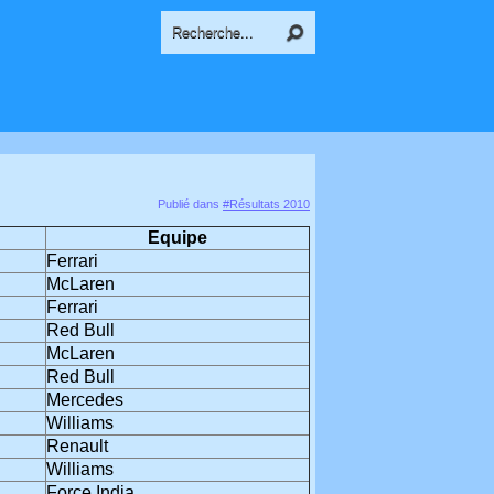
Publié dans
#Résultats 2010
Equipe
Ferrari
McLaren
Ferrari
Red Bull
McLaren
Red Bull
Mercedes
Williams
Renault
Williams
Force India