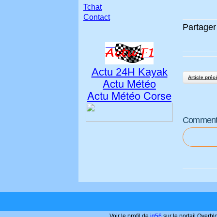
Tchat
Contact
Partager 
Actu 24H Kayak
Article préc
Actu Météo
Actu Météo Corse
Commenter
Voir le profil de
jg56
sur le portail Overbl