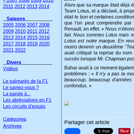
< 2007
2008
2009
2010
Alors que sa marque était déjà d
2011
2012
2013
2014
Team Lotus, et a déclaré, à prop
était le bon et certaines conditio
Saisons
que l'on peut comprendre par "
2005
2006
2007
2008
Renault, en effet.
«
Nous n'étions
2009
2010
2011
2012
fait. Nous sommes Lotus mais n
2013
2014
2015
2016
Lotus est notre marque. En re
2017
2018
2019
2020
moins devenir un deuxième "Team
2021
2022
avait critiqué la reprise du no
succès lorsque Mr. Chapman poss
Divers
Bahar avait à ce moment égaleme
Vidéos
problèmes : «
Il n'y a pas la m
beaucoup, beaucoup d'années e
Le palmarès de la F1
confondus.
»
Le saviez-vous ?
La parole à...
Les abréviations en F1
Les circuits d'essais
Catégories
Partager cet article
Archives