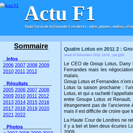
Actu F1
Toute l'actu de la Formule 1 en direct : infos, photos, vidéos, rés
ACCUEIL
CONTACT
Sommaire
Quatre Lotus en 2011 2 : Gro
Jeudi 16 Décembre 2010, 19:02
, par jg56
Infos
Le CEO de Group Lotus, Dany B
2006
2007
2008
2009
Fernandes mais les négociation
2010
2011
2012
malais.
Group Lotus et Fernandes n'ont e
Résultats
Lotus la saison prochaine : l
2005
2006
2007
2008
Lotus, et qui a racheté l'appellat
2009
2010
2011
2012
entre Groupe Lotus et Renault, 
2013
2014
2015
2016
étrangement pas de l'ancienne é
2017
2018
2019
2020
mais il est difficile de croire q
2021
2022
La Haute Cour de Londres ne reti
il y a bel et bien deux écuries 
Photos
2009.