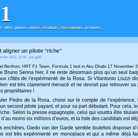
F1
t : infos, photos, vidéos, résultats, classements, archives...
 aligner un pilote "riche"
nvier 2012, 21:40
, par jg56
de Bruno Senna hier, il ne reste désormais plus qu’un seul baqu
ux côtés de l'expérimenté de la Rosa. Si Vitantonio Liuzzi d
alien est très clairement menacé et ne devrait pas retrouver sa
s propriétaires !
ler Pedro de la Rosa, choisi sur le compte de l’expérience, l
un second pilote payant, et pour sa part débutant. Pour cela, le ta
riche. Selon la presse espagnople, celui qui voudra être titula
d’au moins six millions d’euros, et la liste des candidats est dé
s enchères, Giedo van der Garde semble toutefois disposer d’
us est très expérimenté en monoplace et qui a même déjà fai