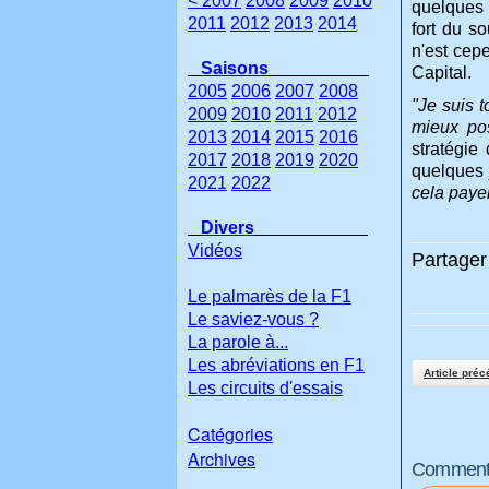
< 2007
2008
2009
2010
quelques 
2011
2012
2013
2014
fort du so
n'est cep
Saisons
Capital.
2005
2006
2007
2008
"Je suis t
2009
2010
2011
2012
mieux pos
2013
2014
2015
2016
stratégie 
2017
2018
2019
2020
quelques 
2021
2022
cela paye
Divers
Vidéos
Partager 
Le palmarès de la F1
Le saviez-vous ?
La parole à...
Les abréviations en F1
Article préc
Les circuits d'essais
Catégories
Archives
Commenter