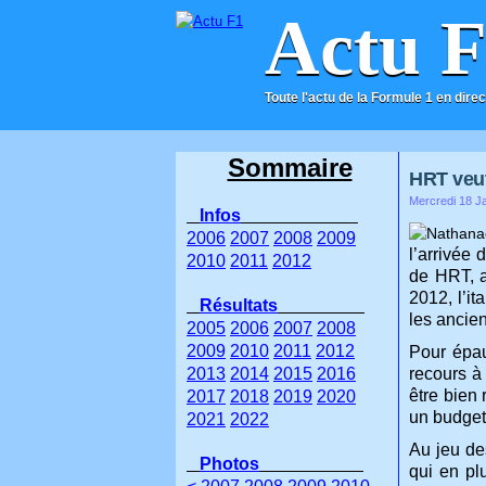
Actu 
Toute l'actu de la Formule 1 en direc
ACCUEIL
CONTACT
Sommaire
HRT veut
Mercredi 18 Ja
Infos
2006
2007
2008
2009
l’arrivée 
2010
2011
2012
de HRT, a
2012, l’it
Résultats
les ancien
2005
2006
2007
2008
2009
2010
2011
2012
Pour épau
2013
2014
2015
2016
recours à 
être bien 
2017
2018
2019
2020
un budget 
2021
2022
Au jeu de
Photos
qui en pl