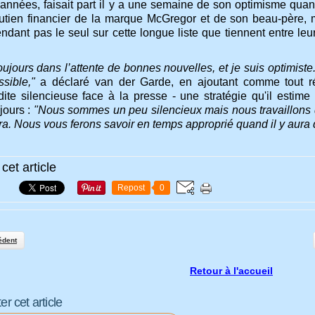
années, faisait part il y a une semaine de son optimisme qua
utien financier de la marque McGregor et de son beau-père, mill
endant pas le seul sur cette longue liste que tiennent entre l
oujours dans l’attente de bonnes nouvelles, et je suis optimist
sible,"
a déclaré van der Garde, en ajoutant comme tout ré
dite silencieuse face à la presse - une stratégie qu'il estime e
jours :
"Nous sommes un peu silencieux mais nous travaillons
ra. Nous vous ferons savoir en temps approprié quand il y aura 
cet article
Repost
0
édent
Retour à l'accueil
 cet article