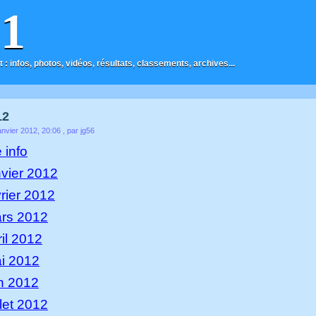
F1
t : infos, photos, vidéos, résultats, classements, archives...
12
nvier 2012, 20:06
, par jg56
 info
nvier 2012
vrier 2012
ars 2012
ril 2012
ai 2012
in 2012
llet 2012