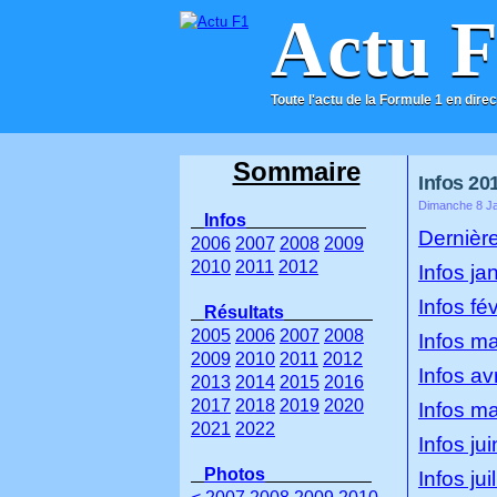
Actu 
Toute l'actu de la Formule 1 en direc
ACCUEIL
CONTACT
Sommaire
Infos 20
Dimanche 8 Ja
Infos
Dernière
2006
2007
2008
2009
2010
2011
2012
Infos ja
Infos fé
Résultats
2005
2006
2007
2008
Infos m
2009
2010
2011
2012
Infos av
2013
2014
2015
2016
2017
2018
2019
2020
Infos m
2021
2022
Infos ju
Photos
Infos jui