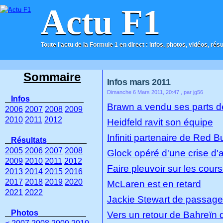
Actu F1
Toute l'actu de la Formule 1 en direct : infos, photos, vidéos, rés
ACCUEIL
CONTACT
Sommaire
Infos mars 2011
Dimanche 6 Mars 2011, 20:47
, par jg56
Infos
Brawn a vendu ses parts 
2006
2007
2008
2009
2010
2011
2012
Heidfeld ravit son équipe
Infiniti partenaire de Red Bu
Résultats
2005
2006
2007
2008
Glock opéré d'une crise d'
2009
2010
2011
2012
Faire pleuvoir sur les cour
2013
2014
2015
2016
2017
2018
2019
2020
McLaren est en retard
2021
2022
Jackie Stewart de passage à
Photos
Vers un retour de Bahreïn d