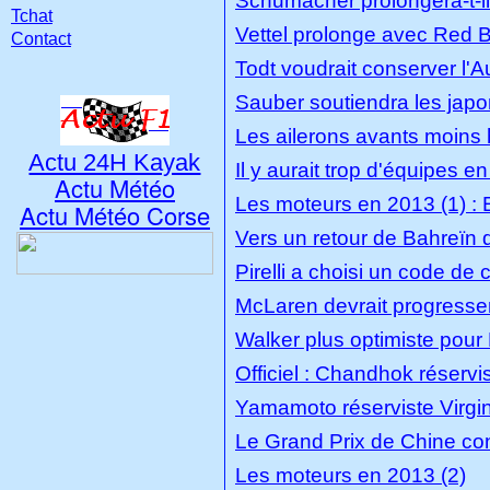
Schumacher prolongera-t-i
Tchat
Vettel prolonge avec Red B
Contact
Todt voudrait conserver l'Au
Sauber soutiendra les japo
Les ailerons avants moins h
Actu 24H Kayak
Il y aurait trop d'équipes e
Actu Météo
Les moteurs en 2013 (1) :
Actu Météo Corse
Vers un retour de Bahreïn d
Pirelli a choisi un code de 
McLaren devrait progresse
Walker plus optimiste pou
Officiel : Chandhok réservi
Yamamoto réserviste Virgi
Le Grand Prix de Chine co
Les moteurs en 2013 (2)