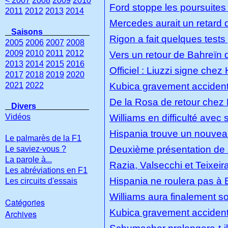
< 2007
2008
2009
2010
Ford stoppe les poursuites 
2011
2012
2013
2014
Mercedes aurait un retard
Saisons
Rigon a fait quelques tests
2005
2006
2007
2008
2009
2010
2011
2012
Vers un retour de Bahreïn d
2013
2014
2015
2016
Officiel : Liuzzi signe chez
2017
2018
2019
2020
2021
2022
Kubica gravement accidenté 
De la Rosa de retour chez
Divers
Vidéos
Williams en difficulté ave
Hispania trouve un nouve
Le palmarès de la F1
Deuxième présentation de 
Le saviez-vous ?
La parole à...
Razia, Valsecchi et Teixei
Les abréviations en F1
Hispania ne roulera pas à
Les circuits d'essais
Williams aura finalement 
Catégories
Kubica gravement accidenté 
Archives