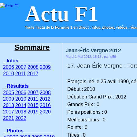
Actu F1
Toute l'actu de la Formule 1 en direct : infos, photos, vidéos, rés
ACCUEIL
CONTACT
Sommaire
Jean-Éric Vergne 2012
Mardi 1 Mai 2012, 18:18
, par jg56
Infos
17. Jean-Éric Vergne : Tor
2006
2007
2008
2009
2010
2011
2012
Français, né le 25 avril 1990, cé
Résultats
Début : 2010
2005
2006
2007
2008
Début en Grand Prix : 2012
2009
2010
2011
2012
Grands Prix : 0
2013
2014
2015
2016
2017
2018
2019
2020
Poles positions : 0
2021
2022
Meilleurs tours : 0
Points : 0
Photos
Titres : 0