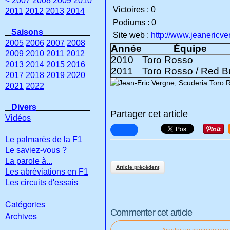
< 2007
2008
2009
2010
Victoires : 0
2011
2012
2013
2014
Podiums : 0
Saisons
Site web :
http://www.jeanericv
2005
2006
2007
2008
Année
Équipe
2009
2010
2011
2012
2010
Toro Rosso
2013
2014
2015
2016
2011
Toro Rosso / Red Bu
2017
2018
2019
2020
2021
2022
Divers
Partager cet article
Vidéos
Le palmarès de la F1
Le saviez-vous ?
La parole à...
Article précédent
Les abréviations en F1
Les circuits d'essais
Catégories
Commenter cet article
Archives