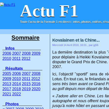
Actu F1
Toute l'actu de la Formule 1 en direct : infos, photos, vidéos, rés
ACCUEIL
CONTACT
Sommaire
Kovalainen et la Chine...
Mercredi 14 Avril 2010, 16:01
, par jg56
Infos
La dernière destination la plus
2006
2007
2008
2009
pour déplaire à Heikki Kovalainen
2010
2011
2012
disputer le Grand Prix de Chine.
2007.
Résultats
2005
2006
2007
2008
Ici, l'objectif "sportif" sera d
2009
2010
2011
2012
Lotus. En tout cas, le finlandais 
2013
2014
2015
2016
sens très bien avant ce Grand P
au golf depuis mon départ de Mal
2017
2018
2019
2020
2021
2022
«
J'adore aller en Chine.
Les fan
autographe et nous offrent toujo
Photos
jusqu'à notre hôtel en passant un