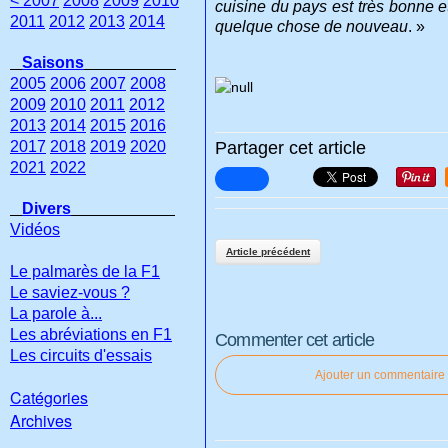
< 2007
2008
2009
2010
cuisine du pays est très bonne e
2011
2012
2013
2014
quelque chose de nouveau
. »
Saisons
2005
2006
2007
2008
2009
2010
2011
2012
2013
2014
2015
2016
2017
2018
2019
2020
Partager cet article
2021
2022
Divers
Vidéos
Article précédent
Le palmarès de la F1
Le saviez-vous ?
La parole à...
Les abréviations en F1
Commenter cet article
Les circuits d'essais
Ajouter un commentaire
Catégories
Archives