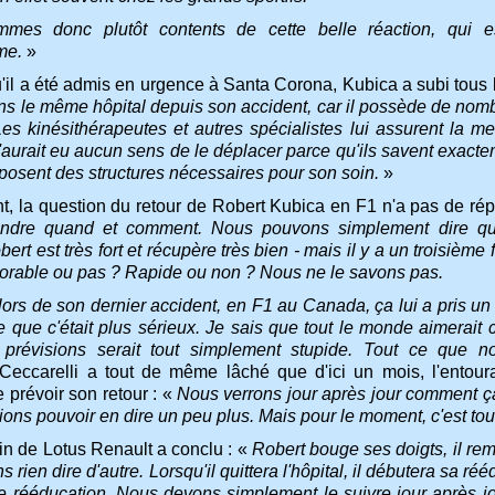
mes donc plutôt contents de cette belle réaction, qui e
me.
»
'il a été admis en urgence à Santa Corona, Kubica a subi tous
ans le même hôpital depuis son accident
, car il possède de no
Les kinésithérapeutes et autres spécialistes lui assurent la me
'aurait eu aucun sens de le déplacer parce qu'ils savent exacte
sposent des structures nécessaires pour son soin.
»
, la question du retour de Robert Kubica en F1 n'a pas de répo
ondre quand et comment. Nous pouvons simplement dire que 
bert est très fort et récupère très bien - mais il y a un troisième
vorable ou pas ? Rapide ou non ? Nous ne le savons pas.
ors de son dernier accident, en F1 au Canada, ça lui a pris un 
e que c'était plus sérieux. Je sais que tout le monde aimerait
 prévisions serait tout simplement stupide. Tout ce que n
Ceccarelli a tout de même lâché que d'ici un mois, l'entou
 prévoir son retour : «
Nous verrons jour après jour comment ç
ions pouvoir en dire un peu plus. Mais pour le moment, c'est to
n de Lotus Renault a conclu : «
Robert bouge ses doigts, il rem
 rien dire d'autre. Lorsqu'il quittera l'hôpital, il débutera sa ré
e rééducation. Nous devons simplement le suivre jour après jo