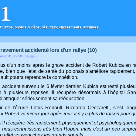
F1
t : infos, photos, vidéos, résultats, classements, archives...
ravement accidenté lors d'un rallye (10)
ars 2011, 12:50
, par jg56
us d'un moins après le grave accident de Robert Kubica en rally
te, bien que l'état de santé du polonais s'améliore rapidement,
ault pourra reprendre la compétition.
accident survenu le 6 février dernier, Kubica est resté plusieu
s à plusieurs reprises. Il récupère désormais à l'hôpital San
 d'attaquer sérieusement sa rééducation.
r de l'écurie Lotus Renault, Riccardo Ceccarelli, s'est lon
: «
Robert va mieux jour après jour.
Il n'y a plus de raison pour q
u'il récupère
très rapidement,
physiquement et psychologiquement
 nous connaissons très bien Robert, mais c'est un peu surpre
n effet souvent chez les grands sportifs.