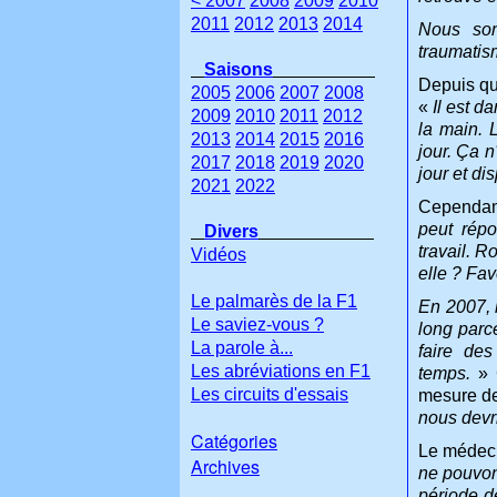
< 2007
2008
2009
2010
2011
2012
2013
2014
Nous som
traumatis
Saisons
Depuis qu
2005
2006
2007
2008
«
Il est d
2009
2010
2011
2012
la main. 
2013
2014
2015
2016
jour. Ça n
2017
2018
2019
2020
jour et di
2021
2022
Cependant
peut rép
Divers
travail.
Ro
Vidéos
elle ? Fa
Le palmarès de la F1
En 2007, l
Le saviez-vous ?
long parc
La parole à...
faire des
Les abréviations en F1
temps.
»
Les circuits d'essais
mesure de
nous devr
Catégories
Le médeci
Archives
ne pouvons
période d