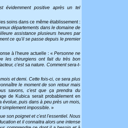
st évidemment positive après un tel
 les soins dans ce même établissement :
mbreux départements dans le domaine de
illeure assistance plusieurs heures par
ment ce qu'il se passe depuis le premier
nse à l'heure actuelle : «
Personne ne
les chirurgiens ont fait du très bon
 facteur, c'est sa nature. Comment sera-t-
mois et demi. Cette fois-ci, ce sera plus
 connaître le moment de son retour mais
ous savons, c'est que ç
a prendra du
rage de Kubica serait probablement en
a évolue, puis dans à peu près un mois,
ut simplement impossible.
»
ue son poignet et c'est l'essentiel. Nous
éducation et il connaitra alors une intense
ur, comprendre ce dont il a besoin et à