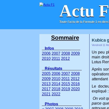
Actu 
Toute l'actu de la Formule 1 en direc
ACCUEIL
CONTACT
Sommaire
Kubica g
Vendredi 11 M
Infos
Un peu pl
2006
2007
2008
2009
main droi
2010
2011
2012
Lotus Ren
Résultats
Après son 
2005
2006
2007
2008
opération
2009
2010
2011
2012
attendant
2013
2014
2015
2016
Le docteu
2017
2018
2019
2020
expliqué 
2021
2022
On voit q
parce que
Photos
retrouve e