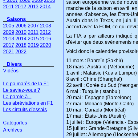
< 2007
2008
2009
2010
saison européenne va de nouvea
2011
2012
2013
2014
manche de la saison en avril, en
années d'absence, les États-Unis
Saisons
Austin dans le Texas, en juin. I
2005
2006
2007
2008
accord avec la FOM, ce qui devra
2009
2010
2011
2012
La FIA a par ailleurs indiqué q
2013
2014
2015
2016
d'éviter que deux événements ne
2017
2018
2019
2020
Voici donc le calendrier proviso
2021
2022
11 mars : Bahreïn (Sakhir)
Divers
18 mars : Australie (Melbourne)
Vidéos
1 avril : Malaisie (Kuala Lumpur)
8 avril : Chine (Shanghaï)
Le palmarès de la F1
22 avril : Corée du Sud (Yeonga
Le saviez-vous ?
6 mai : Turquie (Istanbul)
La parole à...
20 mai : Espagne (Barcelone)
Les abréviations en F1
27 mai : Monaco (Monte-Carlo)
Les circuits d'essais
10 mai : Canada (Montréal)
17 mai : États-Unis (Austin)
Catégories
1 juillet : Europe (Valencia - Es
15 juillet : Grande-Bretagne (Sil
Archives
29 juillet : Allemagne (Hockenhe