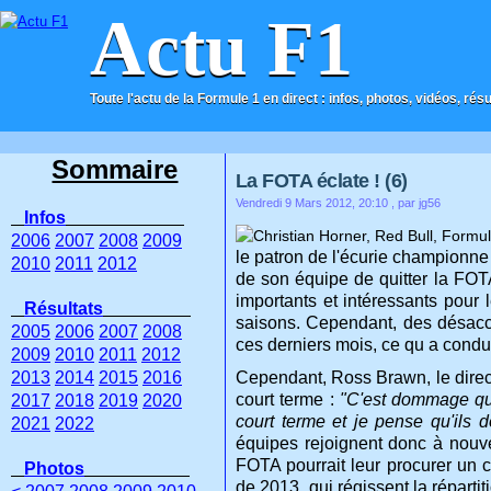
Actu F1
Toute l'actu de la Formule 1 en direct : infos, photos, vidéos, rés
ACCUEIL
CONTACT
Sommaire
La FOTA éclate ! (6)
Vendredi 9 Mars 2012, 20:10
, par jg56
Infos
2006
2007
2008
2009
le patron de l'écurie championne 
2010
2011
2012
de son équipe de quitter la FOT
importants et intéressants pour
Résultats
saisons. Cependant, des désacco
2005
2006
2007
2008
ces derniers mois, ce qu a condui
2009
2010
2011
2012
2013
2014
2015
2016
Cependant, Ross Brawn, le direc
court terme :
"C'est dommage qu'i
2017
2018
2019
2020
court terme et je pense qu'ils do
2021
2022
équipes rejoignent donc à nouve
FOTA pourrait leur procurer un 
Photos
de 2013, qui régissent la répart