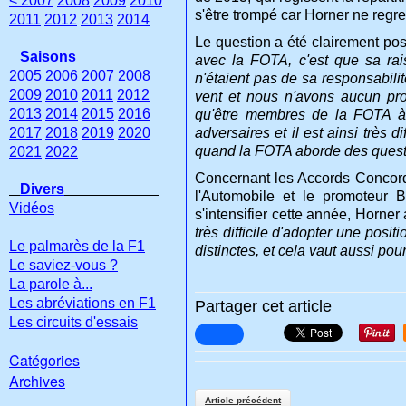
< 2007
2008
2009
2010
s'être trompé car Horner ne regre
2011
2012
2013
2014
Le question a été clairement po
Saisons
avec la FOTA, c'est que sa rai
2005
2006
2007
2008
n'étaient pas de sa responsabilit
2009
2010
2011
2012
vent et nous n'avons aucun pro
2013
2014
2015
2016
qu'être membres de la FOTA à l
2017
2018
2019
2020
adversaires et il est ainsi très 
quand la FOTA aborde des questio
2021
2022
Concernant les Accords Concorde,
Divers
l'Automobile et le promoteur 
Vidéos
s'intensifier cette année, Horne
très difficile d'adopter une posit
Le palmarès de la F1
distinctes, et cela vaut aussi pou
Le saviez-vous ?
La parole à...
Les abréviations en F1
Partager cet article
Les circuits d'essais
Catégories
Archives
Article précédent