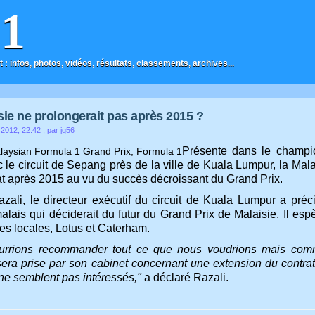
F1
t : infos, photos, vidéos, résultats, classements, archives...
sie ne prolongerait pas après 2015 ?
 2012, 22:42
, par jg56
Présente dans le champ
 le circuit de Sepang près de la ville de Kuala Lumpur, la Mala
at après 2015 au vu du succès décroissant du Grand Prix.
zali, le directeur exécutif du circuit de Kuala Lumpur a préc
malais qui déciderait du futur du Grand Prix de Malaisie. Il es
es locales, Lotus et Caterham.
urrions recommander tout ce que nous voudrions mais comme
sera prise par son cabinet concernant une extension du contrat.
 ne semblent pas intéressés,"
a déclaré Razali.