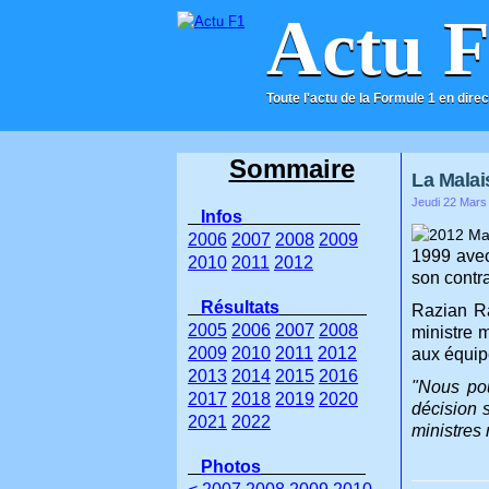
Actu 
Toute l'actu de la Formule 1 en direc
ACCUEIL
CONTACT
Sommaire
La Malai
Jeudi 22 Mars
Infos
2006
2007
2008
2009
1999 avec
2010
2011
2012
son contr
Résultats
Razian Ra
2005
2006
2007
2008
ministre 
2009
2010
2011
2012
aux équip
2013
2014
2015
2016
"Nous po
2017
2018
2019
2020
décision 
2021
2022
ministres
Photos