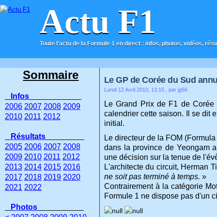
Actu F1
Toute l'actu de la Formule 1 en direct : infos, photos, vidéos, rés
ACCUEIL
CONTACT
Sommaire
Le GP de Corée du Sud annu
Lundi 12 Avril 2010, 13:15
, par jg56
Infos
Le Grand Prix de F1 de Corée du
2006
2007
2008
2009
calendrier cette saison. Il se dit 
2010
2011
2012
initial.
Résultats
Le directeur de la FOM (Formula
2005
2006
2007
2008
dans la province de Yeongam ap
2009
2010
2011
2012
une décision sur la tenue de l'
2013
2014
2015
2016
L'architecte du circuit, Herman T
ne soit pas terminé à temps.
»
2017
2018
2019
2020
Contrairement à la catégorie Mot
2021
2022
Formule 1 ne dispose pas d'un cir
Photos