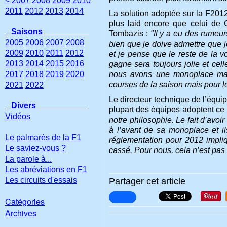
< 2007
2008
2009
2010
2011
2012
2013
2014
La solution adoptée sur la F2012
plus laid encore que celui de 
Saisons
Tombazis :
"Il y a eu des rumeur
2005
2006
2007
2008
bien que je doive admettre que j
2009
2010
2011
2012
et je pense que le reste de la voi
2013
2014
2015
2016
gagne sera toujours jolie et cel
2017
2018
2019
2020
nous avons une monoplace magni
courses de la saison mais pour 
2021
2022
Le directeur technique de l’équi
Divers
plupart des équipes adoptent ce
Vidéos
notre philosophie. Le fait d’av
à l’avant de sa monoplace et ils
Le palmarès de la F1
réglementation pour 2012 impl
Le saviez-vous ?
cassé. Pour nous, cela n’est pas 
La parole à...
Les abréviations en F1
Les circuits d'essais
Partager cet article
Catégories
Archives