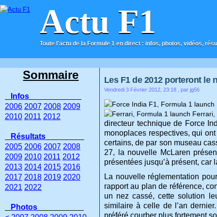
Actu F1
Toute l'actu de la Formule 1 en direct : infos, photos, vidéos, rés
ACCUEIL
CONTACT
Sommaire
Les F1 de 2012 porteront l
Vendredi 3 Février 2012, 23:18
, par jg56
Infos
2006
2007
2008
2009
2010
2011
2012
directeur technique de Force In
monoplaces respectives, qui ont 
Résultats
certains, de par son museau cass
2005
2006
2007
2008
27, la nouvelle McLaren présent
2009
2010
2011
2012
présentées jusqu’à présent, car l
2013
2014
2015
2016
La nouvelle réglementation po
2017
2018
2019
2020
rapport au plan de référence, c
2021
2022
un nez cassé, cette solution l
similaire à celle de l’an dernie
Photos
préféré courber plus fortement so