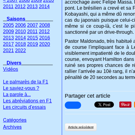
< 2007
2008
2009
2010
accrochage avec Felipe Massa. L'in
2011
2012
2013
2014
pont. Le brésilien a crevé et sa
Kobayashi, qui a même dû renonce
Saisons
cas du japonais puisque celui-ci
2005
2006
2007
2008
même si ce coup-là, c'est le pi
2009
2010
2011
2012
sanctionné par un drive-through.
2013
2014
2015
2016
Pastor Maldonado, très habitué a
2017
2018
2019
2020
de course l'impliquant face à L
2021
2022
visiblement impatienté de le doub
course, envoyant Hamilton dans l
Divers
ruiné ses propres chances de r
Vidéos
rallier l'arrivée au 10è rang, il 
pénalité de 20 secondes au terme
Le palmarès de la F1
Le saviez-vous ?
La parole à...
Partager cet article
Les abréviations en F1
Les circuits d'essais
Catégories
Archives
Article précédent