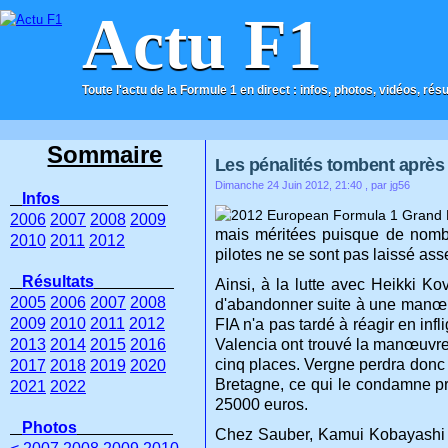
Actu F1
Toute l'actu de la Formule 1 en direct : infos, photos, vidéos, rés
ACCUEIL
CONTACT
Sommaire
Les pénalités tombent après
Dimanche 24 Juin 2012, 21:40
, par jg56
Infos
2006
2007
2008
2009
mais méritées puisque de nomb
2010
2011
2012
pilotes ne se sont pas laissé a
Résultats
Ainsi, à la lutte avec Heikki K
2005
2006
2007
2008
d'abandonner suite à une manœuvre
2009
2010
2011
2012
FIA n'a pas tardé à réagir en in
2013
2014
2015
2016
Valencia ont trouvé la manœuvre 
cinq places. Vergne perdra donc 
2017
2018
2019
2020
Bretagne, ce qui le condamne pr
2021
2022
25000 euros.
Photos
Chez Sauber, Kamui Kobayashi a 