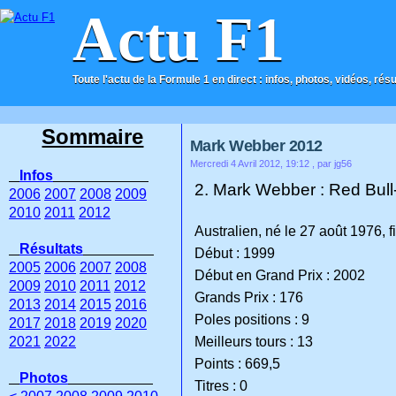
Actu F1
Toute l'actu de la Formule 1 en direct : infos, photos, vidéos, rés
ACCUEIL
CONTACT
Sommaire
Mark Webber 2012
Mercredi 4 Avril 2012, 19:12
, par jg56
Infos
2. Mark Webber : Red Bull
2006
2007
2008
2009
2010
2011
2012
Australien, né le 27 août 1976, 
Résultats
Début : 1999
2005
2006
2007
2008
Début en Grand Prix : 2002
2009
2010
2011
2012
Grands Prix : 176
2013
2014
2015
2016
Poles positions : 9
2017
2018
2019
2020
2021
2022
Meilleurs tours : 13
Points : 669,5
Photos
Titres : 0