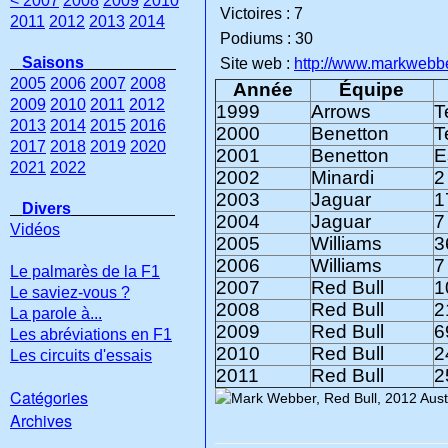
< 2007
2008
2009
2010
Victoires : 7
2011
2012
2013
2014
Podiums : 30
Saisons
Site web :
http://www.markwebb
2005
2006
2007
2008
Année
Équipe
2009
2010
2011
2012
1999
Arrows
T
2013
2014
2015
2016
2000
Benetton
T
2017
2018
2019
2020
2001
Benetton
E
2021
2022
2002
Minardi
2
2003
Jaguar
1
Divers
2004
Jaguar
7
Vidéos
2005
Williams
3
2006
Williams
7
Le palmarès de la F1
2007
Red Bull
1
Le saviez-vous ?
2008
Red Bull
2
La parole à...
2009
Red Bull
6
Les abréviations en F1
2010
Red Bull
2
Les circuits d'essais
2011
Red Bull
2
Catégories
Archives