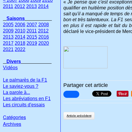
< 2007
2008
2009
2010
«
Je pense que c'est exceptionn
2011
2012
2013
2014
qualifier en huitième position dès
sait qu'il a manqué de temps de 
Saisons
bon et très talentueux. La F1 ser
2005
2006
2007
2008
en plus il est rapide et fait d
2009
2010
2011
2012
déclaré le vice-président de Mer
2013
2014
2015
2016
2017
2018
2019
2020
2021
2022
Divers
Vidéos
Le palmarès de la F1
Partager cet article
Le saviez-vous ?
La parole à...
Les abréviations en F1
Les circuits d'essais
Catégories
Article précédent
Archives