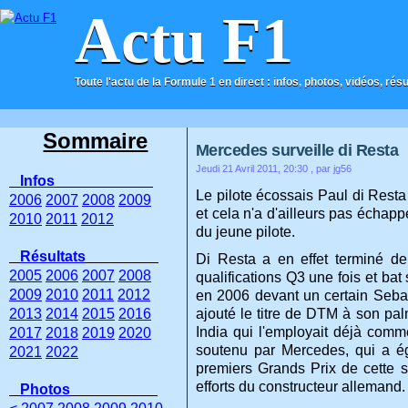
Actu F1
Toute l'actu de la Formule 1 en direct : infos, photos, vidéos, rés
ACCUEIL
CONTACT
Sommaire
Mercedes surveille di Resta
Jeudi 21 Avril 2011, 20:30
, par jg56
Infos
Le pilote écossais Paul di Rest
2006
2007
2008
2009
et cela n'a d'ailleurs pas échap
2010
2011
2012
du jeune pilote.
Résultats
Di Resta a en effet terminé de
2005
2006
2007
2008
qualifications Q3 une fois et bat
2009
2010
2011
2012
en 2006 devant un certain Sebas
2013
2014
2015
2016
ajouté le titre de DTM à son pal
India qui l'employait déjà com
2017
2018
2019
2020
soutenu par Mercedes, qui a éga
2021
2022
premiers Grands Prix de cette sa
efforts du constructeur allemand.
Photos