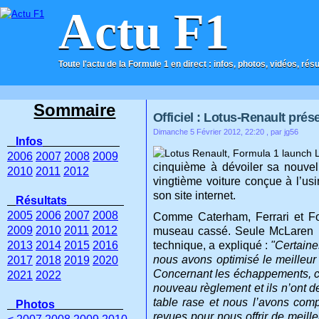
Actu F1
Toute l'actu de la Formule 1 en direct : infos, photos, vidéos, rés
ACCUEIL
CONTACT
Sommaire
Officiel : Lotus-Renault prés
Dimanche 5 Février 2012, 22:20
, par jg56
Infos
2006
2007
2008
2009
cinquième à dévoiler sa nouve
2010
2011
2012
vingtième voiture conçue à l’us
son site internet.
Résultats
2005
2006
2007
2008
Comme Caterham, Ferrari et Fo
2009
2010
2011
2012
museau cassé. Seule McLaren n’
2013
2014
2015
2016
technique, a expliqué :
"Certaine
nous avons optimisé le meilleur
2017
2018
2019
2020
Concernant les échappements, ceu
2021
2022
nouveau règlement et ils n’ont d
table rase et nous l’avons comp
Photos
revues pour nous offrir de meille