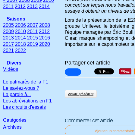
< 2007
2008
2009
2010
concept sur lequel nous travaill
2011
2012
2013
2014
essayé d’obtenir un niveau de sta
Saisons
Lors de la présentation de la 
2005
2006
2007
2008
groupe Unilever, le troisième 
2009
2010
2011
2012
l'équipe managée par Éric Boulli
2013
2014
2015
2016
Clear, marque shampooing et de 
2017
2018
2019
2020
importante sur le capot moteur ta
2021
2022
Partager cet article
Divers
Vidéos
Le palmarès de la F1
Le saviez-vous ?
La parole à...
Article précédent
Les abréviations en F1
Les circuits d'essais
Catégories
Commenter cet article
Archives
Ajouter un commentaire