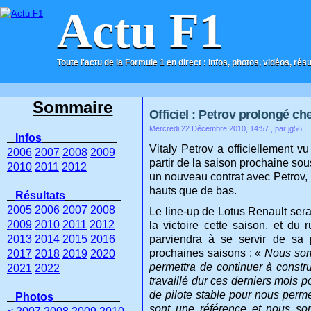
Actu F1
Toute l'actu de la Formule 1 en direct : infos, photos, vidéos, rés
ACCUEIL
CONTACT
Sommaire
Officiel : Petrov prolongé ch
Mercredi 22 Décembre 2010, 14:57
, par jg56
Infos
Vitaly Petrov a officiellement 
2006
2007
2008
2009
partir de la saison prochaine sou
2010
2011
2012
un nouveau contrat avec Petrov,
hauts que de bas.
Résultats
2005
2006
2007
2008
Le line-up de Lotus Renault ser
2009
2010
2011
2012
la victoire cette saison, et du 
2013
2014
2015
2016
parviendra à se servir de sa 
prochaines saisons : «
Nous som
2017
2018
2019
2020
permettra de continuer à constru
2021
2022
travaillé dur ces derniers mois p
de pilote stable pour nous permet
Photos
sont une référence et nous so