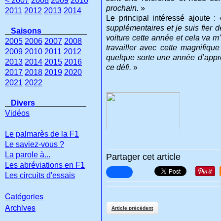
< 2007
2008
2009
2010
prochain.
»
2011
2012
2013
2014
Le principal intéressé ajoute :
supplémentaires et je suis fier 
Saisons
voiture cette année et cela va m
2005
2006
2007
2008
travailler avec cette magnifiqu
2009
2010
2011
2012
quelque sorte une année d’appren
2013
2014
2015
2016
ce défi.
»
2017
2018
2019
2020
2021
2022
Divers
Vidéos
Le palmarès de la F1
Le saviez-vous ?
La parole à...
Partager cet article
Les abréviations en F1
Les circuits d'essais
Catégories
Archives
Article précédent