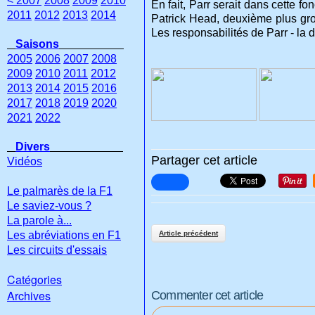
< 2007
2008
2009
2010
En fait, Parr serait dans cette f
2011
2012
2013
2014
Patrick Head, deuxième plus gros
Les responsabilités de Parr - la
Saisons
2005
2006
2007
2008
2009
2010
2011
2012
2013
2014
2015
2016
2017
2018
2019
2020
2021
2022
Divers
Partager cet article
Vidéos
Le palmarès de la F1
Le saviez-vous ?
La parole à...
Les abréviations en F1
Article précédent
Les circuits d'essais
Catégories
Archives
Commenter cet article