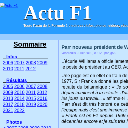
Actu F1
Toute l'actu de la Formule 1 en direct : infos, photos, vidéos, rés
ACCUEIL
CONTACT
Sommaire
Parr nouveau président de W
Vendredi 9 Juillet 2010, 09:12
, par jg56
Infos
L'écurie Williams a officiellemen
2006
2007
2008
2009
le poste de président au CEO, Ad
2010
2011
2012
Une page est en effet en train d
Résultats
1977, Sir Frank a donné les ple
2005
2006
2007
2008
retraite du britannique : «
Je so
2009
2010
2011
2012
départ imminent à la retraite.
J'a
2013
2014
2015
2016
les jours au travail...
» affirme-t-il.
Parr s'est dit très honoré de ce
2017
2018
2019
2020
l'équipe
mais c'est une immense r
2021
2022
«
Frank est en F1 depuis 1969 et
décennies encore et je suis très 
Photos