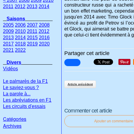
< 2007
2008
2009
2010
constructeur russe qui a racheté 
2011
2012
2013
2014
un bon effet marketing, cependan
jusqu'en 2014 avec Timo Glock il
Saisons
évincé au profit de Petrov si l’o
2005
2006
2007
2008
et Glock, qui aimerait se battre 
2009
2010
2011
2012
que celui-ci tient évidemment à g
2013
2014
2015
2016
2017
2018
2019
2020
2021
2022
Partager cet article
Divers
Vidéos
Le palmarès de la F1
Article précédent
Le saviez-vous ?
La parole à...
Les abréviations en F1
Les circuits d'essais
Commenter cet article
Catégories
Ajouter un commentaire
Archives