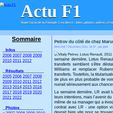
Actu F1
Toute l'actu de la Formule 1 en direct : infos, photos, vidéos, rés
ACCUEIL
CONTACT
Sommaire
Petrov du côté de chez Maru
Mercredi 7 Décembre 2011, 18:37
, par jg56
Infos
2006
2007
2008
2009
semaine dernière, Lotus Renault
2010
2011
2012
transferts semblent s'être dést
Williams et remplacer Rubens 
Résultats
transferts. Toutefois, la titulari
2005
2006
2007
2008
de plus en plus probable de voi
2009
2010
2011
2012
nuirait sérieusement aux chances
2013
2014
2015
2016
La semaine dernière, LR avait l
2017
2018
2019
2020
leurs intentions, mais l’avenir d
2021
2022
même de sa manager qui a évoqué
contrat avec LR - une option vis
Photos
devrait faire vite pour se trouve