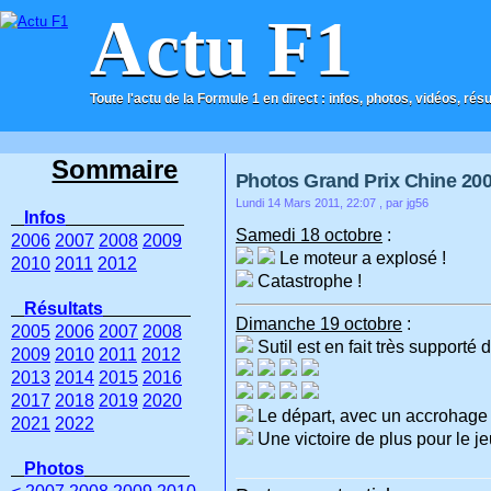
Actu F1
Toute l'actu de la Formule 1 en direct : infos, photos, vidéos, rés
ACCUEIL
CONTACT
Sommaire
Photos Grand Prix Chine 20
Lundi 14 Mars 2011, 22:07
, par jg56
Infos
Samedi 18 octobre
:
2006
2007
2008
2009
Le moteur a explosé !
2010
2011
2012
Catastrophe !
Résultats
Dimanche 19 octobre
:
2005
2006
2007
2008
Sutil est en fait très supporté 
2009
2010
2011
2012
2013
2014
2015
2016
2017
2018
2019
2020
Le départ, avec un accrohage e
2021
2022
Une victoire de plus pour le j
Photos