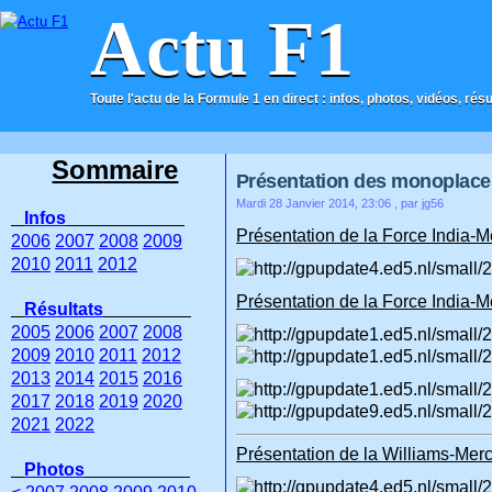
Actu F1
Toute l'actu de la Formule 1 en direct : infos, photos, vidéos, rés
ACCUEIL
CONTACT
Sommaire
Présentation des monoplace
Mardi 28 Janvier 2014, 23:06
, par jg56
Infos
Présentation de la Force India-
2006
2007
2008
2009
2010
2011
2012
Présentation de la Force India-
Résultats
2005
2006
2007
2008
2009
2010
2011
2012
2013
2014
2015
2016
2017
2018
2019
2020
2021
2022
Présentation de la Williams-Mer
Photos