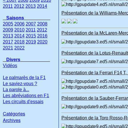
< 2007
2008
2009
2010
2011
2012
2013
2014
Présentation de la Williams-Mer
Saisons
2005
2006
2007
2008
2009
2010
2011
2012
Présentation de la McLaren-Mer
2013
2014
2015
2016
2017
2018
2019
2020
2021
2022
Présentation de la Lotus-Renault
Divers
Vidéos
Présentation de la Ferrari F14 T, 
Le palmarès de la F1
Le saviez-vous ?
La parole à...
Les abréviations en F1
Présentation de la Sauber-Ferra
Les circuits d'essais
Catégories
Présentation de la Toro Rosso-Re
Archives