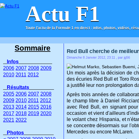
Actu F1
Toute l'actu de la Formule 1 en direct : infos, photos, vidéos, rés
ACCUEIL
CONTACT
Sommaire
Red Bull cherche de meilleur
Dimanche 8 Janvier 2012, 23:11
, par jg56
Infos
2006
2007
2008
2009
Un mois après la décision de cha
2010
2011
2012
des écuries Red Bull et Toro Ros
a justifié leur non prolongation d
Résultats
2005
2006
2007
2008
Après trois années de collaborati
2009
2010
2011
2012
le champ libre à Daniel Ricciard
2013
2014
2015
2016
avec Red Bull, en signant pour
occasion et vient d'ailleurs d'ind
2017
2018
2019
2020
le volant chez Hispania, et n'éta
2021
2022
se concentre désormais sur l'obt
Mercedes ou encore McLaren.
Photos