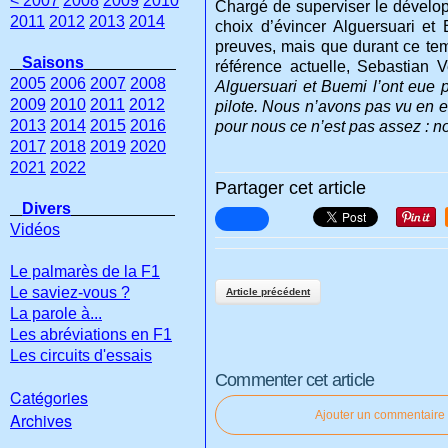
< 2007
2008
2009
2010
Chargé de superviser le développ
2011
2012
2013
2014
choix d’évincer Alguersuari et
preuves, mais que durant ce tem
Saisons
référence actuelle, Sebastian V
2005
2006
2007
2008
Alguersuari et Buemi l’ont eue p
2009
2010
2011
2012
pilote. Nous n’avons pas vu en e
2013
2014
2015
2016
pour nous ce n’est pas assez : 
2017
2018
2019
2020
2021
2022
Partager cet article
Divers
Vidéos
Le palmarès de la F1
Le saviez-vous ?
Article précédent
La parole à...
Les abréviations en F1
Les circuits d'essais
Commenter cet article
Catégories
Ajouter un commentaire
Archives