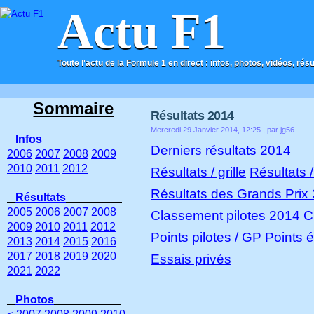
Actu F1
Toute l'actu de la Formule 1 en direct : infos, photos, vidéos, rés
ACCUEIL
CONTACT
Sommaire
Résultats 2014
Mercredi 29 Janvier 2014, 12:25
, par jg56
Infos
Derniers résultats 2014
2006
2007
2008
2009
2010
2011
2012
Résultats / grille
Résultats 
Résultats des Grands Prix
Résultats
2005
2006
2007
2008
Classement pilotes 2014
C
2009
2010
2011
2012
Points pilotes / GP
Points 
2013
2014
2015
2016
2017
2018
2019
2020
Essais privés
2021
2022
Photos