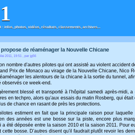
F1
t : infos, photos, vidéos, résultats, classements, archives...
propose de réaménager la Nouvelle Chicane
ai 2011, 19:51
, par jg56
 nombre d'autres pilotes qui ont assisté au violent accident d
rand Prix de Monaco au virage de la Nouvelle Chicane, Nico Ro
éaménager les alentours de la chicane à la sortie du tunnel, af
té observés ce week-end.
gèrement blessé et transporté à l'hôpital samedi après-midi, a 
res en techpro, alors qu'aux essais du matin Rosberg, qui était é
lus de chance en rasant de près les protections.
ilotes estiment en fait que la principale raison pour laquelle 
en des années est une bosse sur la piste, encore plus mar
 a été déposée entre la saison 2010 et la saison 2011. Pour eux
 cette bosse. D'autres disent qu'il faudrait plutôt revoir les de