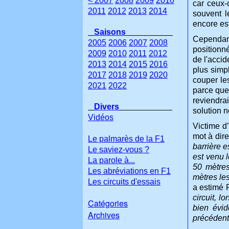
< 2007
2008
2009
2010
car ceux-
2011
2012
2013
2014
souvent l
encore est
Saisons
Cependan
2005
2006
2007
2008
positionné
2009
2010
2011
2012
de l'accid
2013
2014
2015
2016
plus simpl
2017
2018
2019
2020
couper les
2021
2022
parce que
reviendra
Divers
solution n
Vidéos
Victime d
mot à dire
Le palmarès de la F1
barrière e
Le saviez-vous ?
est venu l
La parole à...
50 mètres
Les abréviations en F1
mètres les
Les circuits d'essais
a estimé
circuit, 
Catégories
bien évi
Archives
précédente