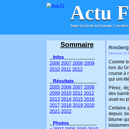
Actu 
Toute l'actu de la Formule 1 en direc
ACCUEIL
CONTACT
Sommaire
Rosberg 
Dimanche 29 M
Infos
Comme bon
2006
2007
2008
2009
lors du G
2010
2011
2012
course à r
qui ont é
Résultats
2005
2006
2007
2008
Pérez, lé
2009
2010
2011
2012
des barriè
2013
2014
2015
2016
avait eu p
2017
2018
2019
2020
Certains p
2021
2022
depuis bi
bitume qui
Photos
totalement