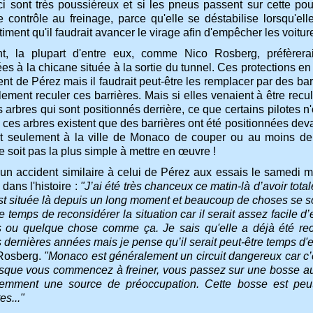
ci sont très poussiéreux et si les pneus passent sur cette po
e contrôle au freinage, parce qu'elle se déstabilise lorsqu'el
iment qu'il faudrait avancer le virage afin d'empêcher les voitur
t, la plupart d'entre eux, comme Nico Rosberg, préfèrerai
es à la chicane située à la sortie du tunnel. Ces protections en 
ent de Pérez mais il faudrait peut-être les remplacer par des b
ement reculer ces barrières. Mais si elles venaient à être reculé
 arbres qui sont positionnés derrière, ce que certains pilotes n'
 ces arbres existent que des barrières ont été positionnées dev
it seulement à la ville de Monaco de couper ou au moins de 
e soit pas la plus simple à mettre en œuvre !
’un accident similaire à celui de Pérez aux essais le samedi 
 dans l'histoire :
"J’ai été très chanceux ce matin-là d’avoir tot
st située là depuis un long moment et beaucoup de choses se son
e temps de reconsidérer la situation car il serait assez facile d’
 ou quelque chose comme ça. Je sais qu'elle a déjà été rec
 dernières années mais je pense qu’il serait peut-être temps d'
 Rosberg.
"Monaco est généralement un circuit dangereux car c’es
lorsque vous commencez à freiner, vous passez sur une bosse au 
demment une source de préoccupation. Cette bosse est peut
s..."