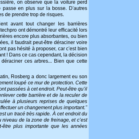
ussière, on observe que la voiture perd
le passe en plus sur la bosse. D'autres
es de prendre trop de risques.
ent avant tout changer les barrières
techpro ont démontré leur efficacité lors
arrières encore plus absorbantes, ou bien
es, il faudrait peut-être déraciner voire
ont pas hésité à proposer, car c'est bien
ant ! Dans ce cas cependant, la décision
déraciner ces arbres... Bien que cette
matin, Rosberg a donc largement eu son
alement loupé ce mur de protection. Cette
t passées à cet endroit. Peut-être qu’il
enlever cette barrière et de la reculer de
ulée à plusieurs reprises de quelques
effectuer un changement plus important."
t un tracé très rapide. À cet endroit du
niveau de la zone de freinage, et c’est
-être plus importante que les années