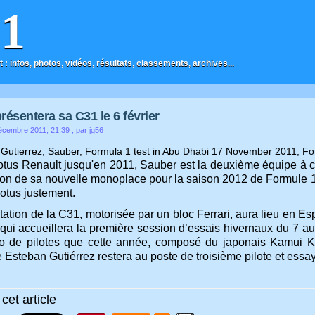
F1
t : infos, photos, vidéos, résultats, classements, archives...
résentera sa C31 le 6 février
écembre 2011, 21:39
, par jg56
tus Renault jusqu'en 2011, Sauber est la deuxième équipe à co
ion de sa nouvelle monoplace pour la saison 2012 de Formule 1 -
Lotus justement.
ation de la C31, motorisée par un bloc Ferrari, aura lieu en Es
 qui accueillera la première session d’essais hivernaux du 7 au
 de pilotes que cette année, composé du japonais Kamui K
 Esteban Gutiérrez restera au poste de troisième pilote et essay
cet article