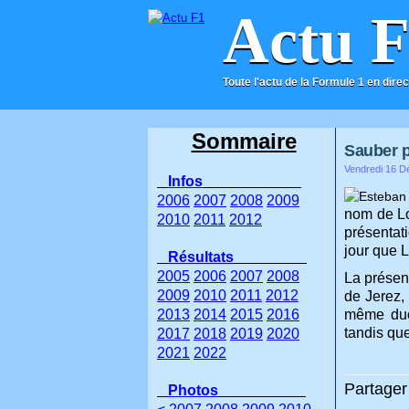
Actu 
Toute l'actu de la Formule 1 en direc
ACCUEIL
CONTACT
Sommaire
Sauber p
Vendredi 16 D
Infos
2006
2007
2008
2009
nom de Lo
2010
2011
2012
présentat
jour que 
Résultats
2005
2006
2007
2008
La présent
2009
2010
2011
2012
de Jerez,
2013
2014
2015
2016
même duo
tandis que
2017
2018
2019
2020
2021
2022
Partager 
Photos