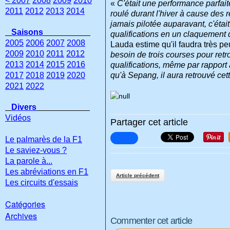
< 2007
2008
2009
2010
«
C'était une performance parfait
2011
2012
2013
2014
roulé durant l'hiver à cause des r
jamais pilotée auparavant, c'éta
Saisons
qualifications en un claquement 
2005
2006
2007
2008
Lauda estime qu'il faudra très p
2009
2010
2011
2012
besoin de trois courses pour retr
2013
2014
2015
2016
qualifications, même par rapport 
2017
2018
2019
2020
qu'à Sepang, il aura retrouvé cet
2021
2022
Divers
Vidéos
Partager cet article
Le palmarès de la F1
Le saviez-vous ?
La parole à...
Les abréviations en F1
Article précédent
Les circuits d'essais
Catégories
Archives
Commenter cet article