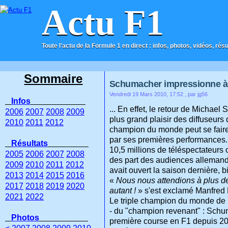
Actu F1
Toute l'actu de la Formule 1 en direct : infos, photos, vidéos, rés
ACCUEIL
CONTACT
Sommaire
Schumacher impressionne à t
Vendredi 19 Mars 2010, 17:52
, par jg56
Infos
... En effet, le retour de Michae
2006
2007
2008
2009
plus grand plaisir des diffuseurs 
2010
2011
2012
champion du monde peut se faire 
par ses premières performances.
Résultats
10,5 millions de téléspectateur
2005
2006
2007
2008
des part des audiences allemande
2009
2010
2011
2012
avait ouvert la saison dernière, bi
2013
2014
2015
2016
«
Nous nous attendions à plus de
2017
2018
2019
2020
autant !
» s'est exclamé Manfred 
2021
2022
Le triple champion du monde de F1
- du "champion revenant" : Schumi
Photos
première course en F1 depuis 20