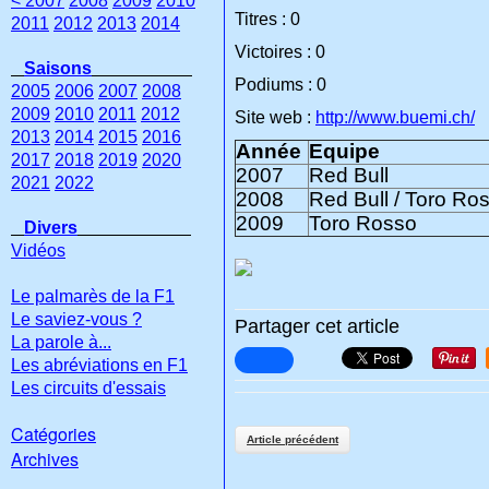
< 2007
2008
2009
2010
Titres : 0
2011
2012
2013
2014
Victoires : 0
Saisons
Podiums : 0
2005
2006
2007
2008
2009
2010
2011
2012
Site web :
http://www.buemi.ch/
2013
2014
2015
2016
Année
Equipe
2017
2018
2019
2020
2007
Red Bull
2021
2022
2008
Red Bull / Toro Ro
2009
Toro Rosso
Divers
Vidéos
Le palmarès de la F1
Le saviez-vous ?
Partager cet article
La parole à...
Les abréviations en F1
Les circuits d'essais
Catégories
Article précédent
Archives