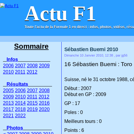
Actu F1
Toute l'actu de la Formule 1 en direct : infos, photos, vidéos, rés
ACCUEIL
CONTACT
Sommaire
Sébastien Buemi 2010
Dimanche 10 Janvier 2010, 12:38
, par jg56
Infos
16 Sébastien Buemi : Toro
2006
2007
2008
2009
2010
2011
2012
Suisse, né le 31 octobre 1988, cé
Résultats
Début : 2007
2005
2006
2007
2008
Début en GP : 2009
2009
2010
2011
2012
2013
2014
2015
2016
GP : 17
2017
2018
2019
2020
Poles : 0
2021
2022
Meilleurs tours : 0
Photos
Points : 6