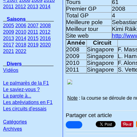
< 2007
2008
2009
2010
Tours
61
2011
2012
2013
2014
Premier GP
2008
Total GP
4
Saisons
Meilleure pole
Sebastian
2005
2006
2007
2008
Meilleur tour
Kimi Räik
2009
2010
2011
2012
Site web
http://ww
2013
2014
2015
2016
Année
Circuit
2017
2018
2019
2020
2008
Singapore
F. Mass
2021
2022
2009
Singapore
L. Ham
2010
Singapore
F. Alon
Divers
2011
Singapore
S. Vett
Vidéos
Le palmarès de la F1
Le saviez-vous ?
La parole à...
Note
: la course se déroule de nu
Les abréviations en F1
Les circuits d'essais
Partager cet article
Catégories
Archives