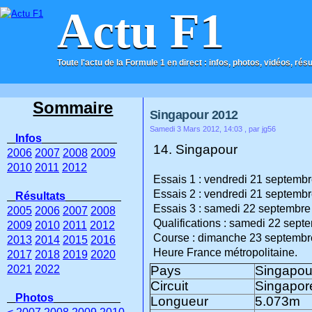
Actu F1
Toute l'actu de la Formule 1 en direct : infos, photos, vidéos, rés
ACCUEIL
CONTACT
Sommaire
Singapour 2012
Samedi 3 Mars 2012, 14:03
, par jg56
Infos
14. Singapour
2006
2007
2008
2009
2010
2011
2012
Essais 1 : vendredi 21 septemb
Essais 2 : vendredi 21 septemb
Résultats
Essais 3 : samedi 22 septembre
2005
2006
2007
2008
Qualifications : samedi 22 sep
2009
2010
2011
2012
Course : dimanche 23 septembr
2013
2014
2015
2016
Heure France métropolitaine.
2017
2018
2019
2020
2021
2022
Pays
Singapou
Circuit
Singapore
Photos
Longueur
5.073m