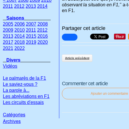
< 2007
2008
2009
2010
observant la situation en F1,"
a-t
2011
2012
2013
2014
en F1.
Saisons
2005
2006
2007
2008
Partager cet article
2009
2010
2011
2012
2013
2014
2015
2016
2017
2018
2019
2020
2021
2022
Article précédent
Divers
Vidéos
Le palmarès de la F1
Commenter cet article
Le saviez-vous ?
La parole à...
Ajouter un commentaire
Les abréviations en F1
Les circuits d'essais
Catégories
Archives