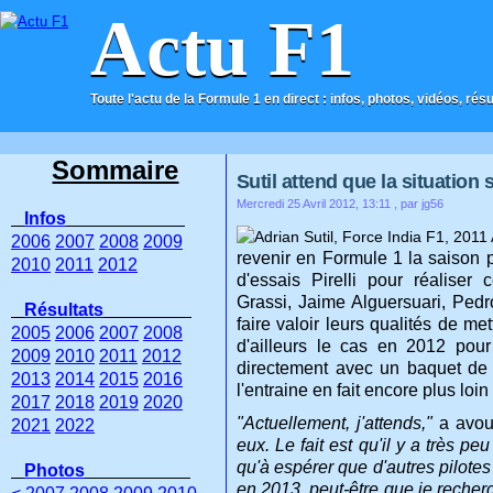
Actu F1
Toute l'actu de la Formule 1 en direct : infos, photos, vidéos, rés
ACCUEIL
CONTACT
Sommaire
Sutil attend que la situation
Mercredi 25 Avril 2012, 13:11
, par jg56
Infos
2006
2007
2008
2009
revenir en Formule 1 la saison p
2010
2011
2012
d'essais Pirelli pour réaliser
Grassi, Jaime Alguersuari, Pedr
Résultats
faire valoir leurs qualités de m
2005
2006
2007
2008
d'ailleurs le cas en 2012 pou
2009
2010
2011
2012
directement avec un baquet de t
2013
2014
2015
2016
l'entraine en fait encore plus loi
2017
2018
2019
2020
"Actuellement, j'attends,"
a avou
2021
2022
eux. Le fait est qu'il y a très pe
qu'à espérer que d'autres pilotes
Photos
en 2013, peut-être que je recherc