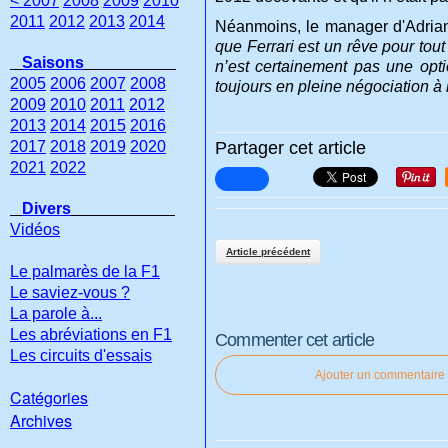
< 2007
2008
2009
2010
2011
2012
2013
2014
Néanmoins, le manager d'Adrian 
que Ferrari est un rêve pour tou
Saisons
n’est certainement pas une opt
2005
2006
2007
2008
toujours en pleine négociation à 
2009
2010
2011
2012
2013
2014
2015
2016
2017
2018
2019
2020
Partager cet article
2021
2022
Divers
Vidéos
Article précédent
Le palmarès de la F1
Le saviez-vous ?
La parole à...
Les abréviations en F1
Commenter cet article
Les circuits d'essais
Ajouter un commentaire
Catégories
Archives