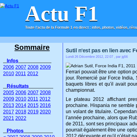
Actu F1
Toute l'actu de la Formule 1 en direct : infos, photos, vidéos, rés
ACCUEIL
CONTACT
Sommaire
Sutil n'est pas en lien avec F
Lundi 26 Décembre 2012, 22:07
, par jg56
Infos
2006
2007
2008
2009
Ferrari pouvait être une option p
2010
2011
2012
jour. Remercié par Force India, 
baquets libres et qu'il avait p
Résultats
championnat.
2005
2006
2007
2008
2009
2010
2011
2012
Le plateau 2012 affichant pre
2013
2014
2015
2016
prochaine. Hispania ne semble pa
un volant de titulaire. Cependa
2017
2018
2019
2020
l'année prochaine, alors que Rub
2021
2022
de 2011, sont ses principaux adve
pourrait également être une optio
Photos
2012 décevante et qu'il n’était pa