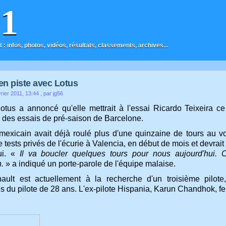
F1
t : infos, photos, vidéos, résultats, classements, archives...
 en piste avec Lotus
rier 2011, 13:44
, par jg56
Lotus a annoncé qu'elle mettrait à l'essai Ricardo Teixeira c
n des essais de pré-saison de Barcelone.
 mexicain avait déjà roulé plus d'une quinzaine de tours au v
 tests privés de l'écurie à Valencia, en début de mois et devrai
ui. «
Il va boucler quelques tours pour nous aujourd'hui. 
.
» a indiqué un porte-parole de l'équipe malaise.
ault est actuellement à la recherche d'un troisième pilote,
és du pilote de 28 ans. L'ex-pilote Hispania, Karun Chandhok, fe