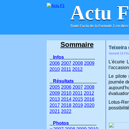
Actu 
Toute l'actu de la Formule 1 en direc
ACCUEIL
CONTACT
Sommaire
Teixeira
Samedi 19 Fév
Infos
L'écurie 
2006
2007
2008
2009
l'occasio
2010
2011
2012
Le pilote
Résultats
journée de
2005
2006
2007
2008
aujourd'h
2009
2010
2011
2012
évaluation
2013
2014
2015
2016
Lotus-Ren
2017
2018
2019
2020
possibilit
2021
2022
Photos