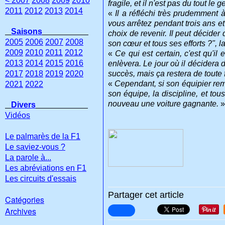
< 2007
2008
2009
2010
fragile, et il n'est pas du tout l
2011
2012
2013
2014
«
Il a réfléchi très prudemment 
vous arrêtez pendant trois ans et n
Saisons
choix de revenir. Il peut décider d
2005
2006
2007
2008
son cœur et tous ses efforts ?", 
2009
2010
2011
2012
«
Ce qui est certain, c'est qu'i
2013
2014
2015
2016
enlèvera. Le jour où il décidera d
2017
2018
2019
2020
succès, mais ça restera de toute
«
Cependant, si son équipier rempo
2021
2022
son équipe, la discipline, et tous
nouveau une voiture gagnante.
»
Divers
Vidéos
Le palmarès de la F1
Le saviez-vous ?
La parole à...
Les abréviations en F1
Les circuits d'essais
Partager cet article
Catégories
Archives