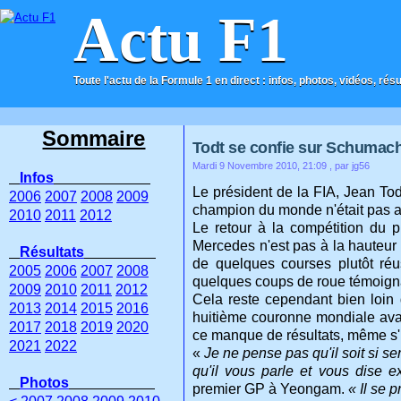
Actu F1
Toute l'actu de la Formule 1 en direct : infos, photos, vidéos, rés
ACCUEIL
CONTACT
Sommaire
Todt se confie sur Schumac
Mardi 9 Novembre 2010, 21:09
, par jg56
Infos
Le président de la FIA, Jean To
2006
2007
2008
2009
champion du monde n'était pas aus
2010
2011
2012
Le retour à la compétition du p
Mercedes n'est pas à la hauteur 
Résultats
de quelques courses plutôt ré
2005
2006
2007
2008
quelques coups de roue témoign
2009
2010
2011
2012
Cela reste cependant bien loin d
2013
2014
2015
2016
huitième couronne mondiale ava
2017
2018
2019
2020
ce manque de résultats, même s'i
2021
2022
«
Je ne pense pas qu'il soit si se
qu'il vous parle et vous dise e
Photos
premier GP à Yeongam.
« Il se 