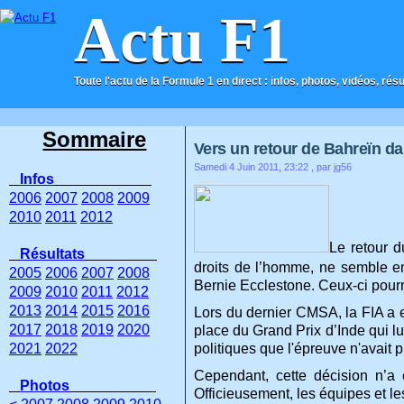
Actu F1
Toute l'actu de la Formule 1 en direct : infos, photos, vidéos, rés
ACCUEIL
CONTACT
Sommaire
Vers un retour de Bahreïn dan
Samedi 4 Juin 2011, 23:22
, par jg56
Infos
2006
2007
2008
2009
2010
2011
2012
Le retour d
Résultats
droits de l’homme, ne semble en
2005
2006
2007
2008
Bernie Ecclestone. Ceux-ci pourra
2009
2010
2011
2012
2013
2014
2015
2016
Lors du dernier CMSA, la FIA a en
2017
2018
2019
2020
place du Grand Prix d’Inde qui l
2021
2022
politiques que l'épreuve n'avait 
Cependant, cette décision n’a 
Photos
Officieusement, les équipes et l