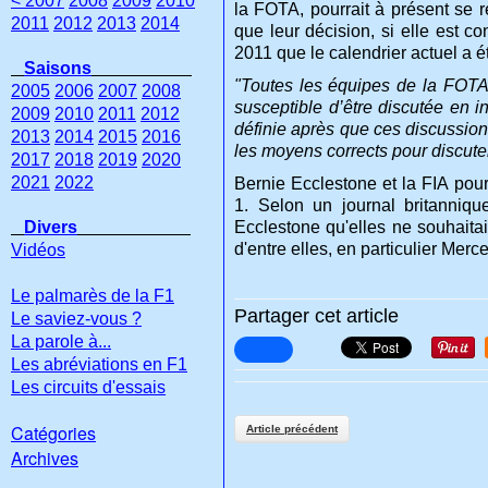
< 2007
2008
2009
2010
la FOTA, pourrait à présent se r
2011
2012
2013
2014
que leur décision, si elle est co
2011 que le calendrier actuel a 
Saisons
"Toutes les équipes de la FOTA 
2005
2006
2007
2008
susceptible d’être discutée en i
2009
2010
2011
2012
définie après que ces discussions
2013
2014
2015
2016
les moyens corrects pour discuter
2017
2018
2019
2020
2021
2022
Bernie Ecclestone et la FIA pour
1. Selon un journal britanniqu
Divers
Ecclestone qu'elles ne souhaitai
d'entre elles, en particulier Merc
Vidéos
Le palmarès de la F1
Partager cet article
Le saviez-vous ?
La parole à...
Les abréviations en F1
Les circuits d'essais
Catégories
Article précédent
Archives