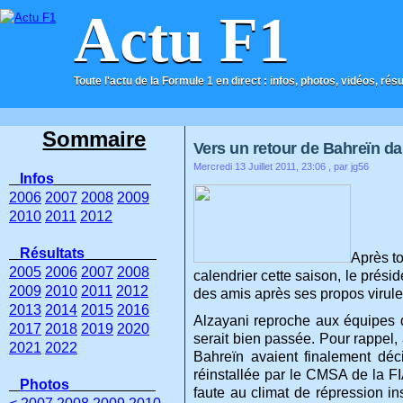
Actu F1
Toute l'actu de la Formule 1 en direct : infos, photos, vidéos, rés
ACCUEIL
CONTACT
Sommaire
Vers un retour de Bahreïn dan
Mercredi 13 Juillet 2011, 23:06
, par jg56
Infos
2006
2007
2008
2009
2010
2011
2012
Résultats
Après t
2005
2006
2007
2008
calendrier cette saison, le prési
2009
2010
2011
2012
des amis après ses propos virule
2013
2014
2015
2016
Alzayani reproche aux équipes d’
2017
2018
2019
2020
serait bien passée. Pour rappel,
2021
2022
Bahreïn avaient finalement déci
réinstallée par le CMSA de la FI
Photos
faute au climat de répression i