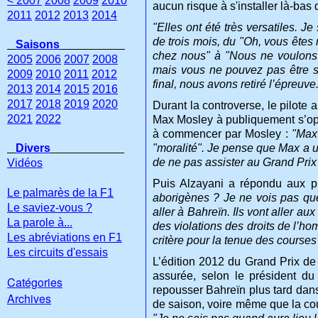
< 2007
2008
2009
2010
aucun risque à s'installer là-bas
2011
2012
2013
2014
"Elles ont été très versatiles. J
de trois mois, du "Oh, vous êtes
Saisons
chez nous" à "Nous ne voulons 
2005
2006
2007
2008
mais vous ne pouvez pas être si
2009
2010
2011
2012
final, nous avons retiré l’épreuve
2013
2014
2015
2016
2017
2018
2019
2020
Durant la controverse, le pilote 
2021
2022
Max Mosley à publiquement s’opp
à commencer par Mosley :
"Max 
Divers
"moralité". Je pense que Max a u
de ne pas assister au Grand Prix 
Vidéos
Puis Alzayani a répondu aux 
Le palmarès de la F1
aborigènes ? Je ne vois pas qu
Le saviez-vous ?
aller à Bahreïn. Ils vont aller au
La parole à...
des violations des droits de l’h
Les abréviations en F1
critère pour la tenue des courses
Les circuits d'essais
L’édition 2012 du Grand Prix de
assurée, selon le président du
Catégories
repousser Bahreïn plus tard dans
Archives
de saison, voire même que la cou