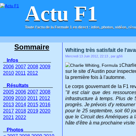
Actu F1
Toute l'actu de la Formule 1 en direct : infos, photos, vidéos, rés
ACCUEIL
CONTACT
Sommaire
Whiting très satisfait de l'a
Mercredi 13 Juin 2012, 22:13
, par jg56
Infos
Charli
2006
2007
2008
2009
sur le site d'Austin pour inspect
2010
2011
2012
la première fois à l'automne.
Résultats
Le corps gouvernant de la F1 revi
2005
2006
2007
2008
"Il est clair que des ressource
2009
2010
2011
2012
infrastructure à temps. Plus de 
2013
2014
2015
2016
progrès. Je prévois d'y retourner
pour le 25 septembre, soit 60 jo
2017
2018
2019
2020
que le Circuit des Amériques a l
2021
2022
hâte d'être à ma prochaine visite
Photos