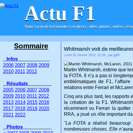
Actu F1
Toute l'actu de la Formule 1 en direct : infos, photos, vidéos, rés
ACCUEIL
CONTACT
Sommaire
Whitmarsh voit de meilleures
Lundi 30 Janvier 2012, 22:09
, par jg56
Infos
2006
2007
2008
2009
Martin Whitmarsh, estime que les 
2010
2011
2012
la FOTA. Il n’y a pas si longtemp
emblématiques de F1, l’affair
Résultats
relations entre Ferrari et McLaren
2005
2006
2007
2008
2009
2010
2011
2012
Cinq ans plus tard, les rapports
2013
2014
2015
2016
la création de la F1. Whitmarsh
récemment vu Ferrari la quitter 
2017
2018
2019
2020
RRA, a joué un rôle important da
2021
2022
"La FOTA a réalisé beaucoup de
Photos
nombreuses choses. Elle n’aurai