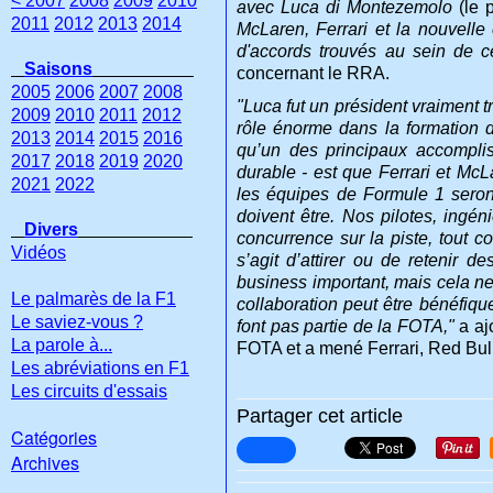
< 2007
2008
2009
2010
avec Luca di Montezemolo
(le p
2011
2012
2013
2014
McLaren, Ferrari et la nouvelle
d'accords trouvés au sein de ce
Saisons
concernant le RRA.
2005
2006
2007
2008
"Luca fut un président vraiment tr
2009
2010
2011
2012
rôle énorme dans la formation 
2013
2014
2015
2016
qu’un des principaux accompli
2017
2018
2019
2020
durable - est que Ferrari et McL
2021
2022
les équipes de Formule 1 seront 
doivent être. Nos pilotes, ingén
Divers
concurrence sur la piste, tout c
Vidéos
s’agit d’attirer ou de retenir
business important, mais cela n
Le palmarès de la F1
collaboration peut être bénéfiqu
Le saviez-vous ?
font pas partie de la FOTA,"
a aj
La parole à...
FOTA et a mené Ferrari, Red Bull 
Les abréviations en F1
Les circuits d'essais
Partager cet article
Catégories
Archives