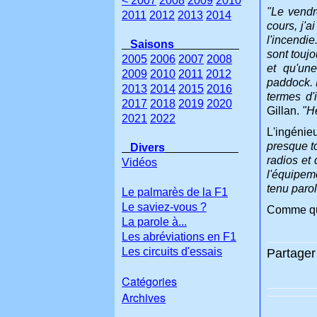
< 2007
2008
2009
2010
"Le vendr
2011
2012
2013
2014
cours, j'
l'incendie
Saisons
sont touj
2005
2006
2007
2008
et qu'un
2009
2010
2011
2012
paddock. 
2013
2014
2015
2016
termes d'
2017
2018
2019
2020
Gillan.
"H
2021
2022
L'ingénie
presque t
Divers
radios et
Vidéos
l'équipem
tenu parol
Le palmarès de la F1
Le saviez-vous ?
Comme quo
La parole à...
Les abréviations en F1
Les circuits d'essais
Partager 
Catégories
Archives