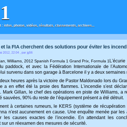
F1
t : infos, photos, vidéos, résultats, classements, archives...
 et la FIA cherchent des solutions pour éviter les incen
ai 2012, 22:04
, par jg56
L'écuri
u paddock, et avec la Fédération Internationale de l'Automo
ui survenu dans son garage à Barcelone il y a deux semaines 
deux heures après la victoire de Pastor Maldonado lors du Gran
ue a en effet été la proie des flammes. L'incendie s'est déclar
. Mark Gillan, le chef des opérations en piste de Williams, a
é sauvées, 90% du reste de l'équipement présent a été détruit.
ment à certaines rumeurs, le KERS (système de récupération de
na n'est aucunement en cause. Une enquête menée par les au
r les causes exactes de l'incendie. En attendant les conc
t sur un réexamen des mesures de sécurité.