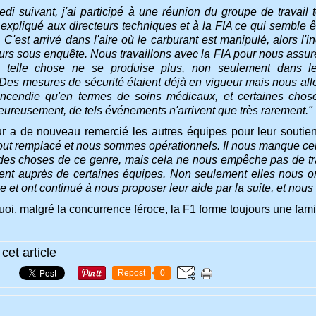
edi suivant, j'ai participé à une réunion du groupe de travail 
ai expliqué aux directeurs techniques et à la FIA ce qui semble
. C'est arrivé dans l'aire où le carburant est manipulé, alors l'
ours sous enquête. Nous travaillons avec la FIA pour nous assur
e telle chose ne se produise plus, non seulement dans 
Des mesures de sécurité étaient déjà en vigueur mais nous allon
incendie qu'en termes de soins médicaux, et certaines chos
eureusement, de tels événements n'arrivent que très rarement."
ur a de nouveau remercié les autres équipes pour leur souti
out remplacé et nous sommes opérationnels. Il nous manque c
 des choses de ce genre, mais cela ne nous empêche pas de tr
ent auprès de certaines équipes. Non seulement elles nous ont
e et ont continué à nous proposer leur aide par la suite, et nou
i, malgré la concurrence féroce, la F1 forme toujours une famil
cet article
Repost
0