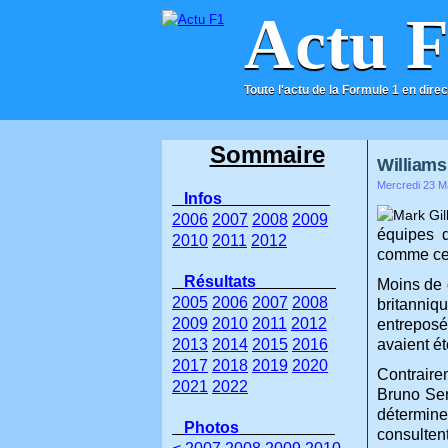
Actu 
Toute l'actu de la Formule 1 en direc
ACCUEIL
CONTACT
Sommaire
Williams
Mercredi 23 M
Infos
2006
2007
2008
2009
équipes d
2010
2011
2012
comme cel
Résultats
Moins de 
2005
2006
2007
2008
britanniq
2009
2010
2011
2012
entreposé
2013
2014
2015
2016
avaient ét
2017
2018
2019
2020
Contraire
2021
2022
Bruno Sen
détermine
Photos
consulten