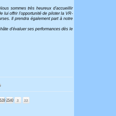
Nous sommes très heureux d'accueillir
i offrir l'opportunité de piloter la VR-
rses. Il prendra également part à notre
 hâte d'évaluer ses performances dès le
539
2540
2550
2560
2570
2580
2590
2600
2700
2800
2900
3000
3100
3200
3300
3400
3500
3600
3700
3800
3900
4000
4100
4200
4300
4400
4500
4600
4700
4800
4900
5000
5100
5200
5300
5400
5500
5600
5700
>
>>