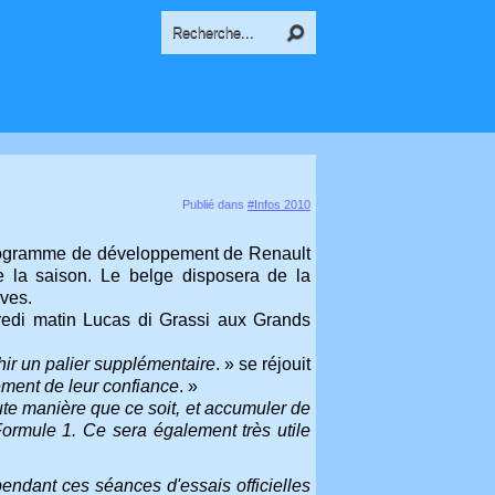
Publié dans
#Infos 2010
e programme de développement de Renault
e la saison. Le belge disposera de la
uves.
edi matin Lucas di Grassi aux Grands
chir un palier supplémentaire
. » se réjouit
ement de leur confiance
. »
oute manière que ce soit, et accumuler de
Formule 1.
Ce sera également très utile
pendant ces séances d'essais officielles