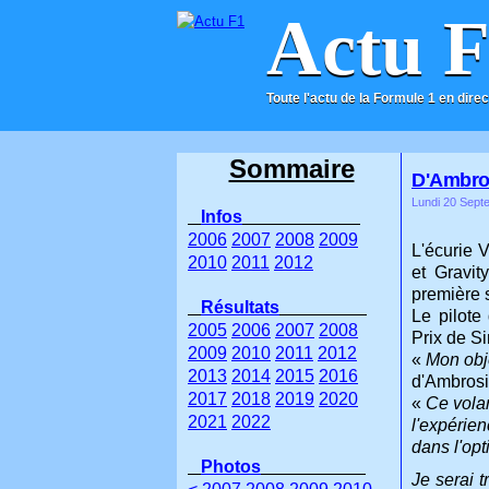
Actu 
Toute l'actu de la Formule 1 en direc
ACCUEIL
CONTACT
Sommaire
D'Ambros
Lundi 20 Sept
Infos
2006
2007
2008
2009
L'écurie 
2010
2011
2012
et Gravit
première 
Résultats
Le pilot
2005
2006
2007
2008
Prix de S
2009
2010
2011
2012
«
Mon obje
2013
2014
2015
2016
d'Ambrosi
2017
2018
2019
2020
«
Ce volan
2021
2022
l'expérie
dans l'opt
Photos
Je serai 