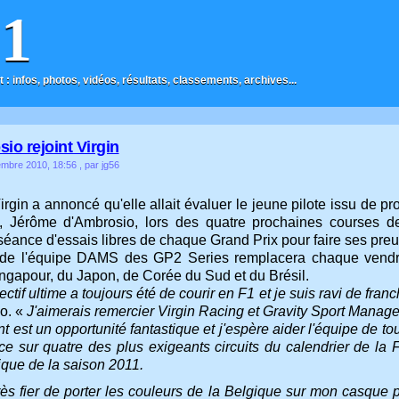
F1
t : infos, photos, vidéos, résultats, classements, archives...
io rejoint Virgin
embre 2010, 18:56
, par jg56
Virgin a annoncé qu'elle allait évaluer le jeune pilote issu d
y, Jérôme d'Ambrosio, lors des quatre prochaines courses d
séance d'essais libres de chaque Grand Prix pour faire ses pre
e de l'équipe DAMS des GP2 Series remplacera chaque vendr
ingapour, du Japon, de Corée du Sud et du Brésil.
ctif ultime a toujours été de courir en F1 et je suis ravi de fran
o. «
J'aimerais remercier Virgin Racing et Gravity Sport Manag
t est un opportunité fantastique et j'espère aider l'équipe de t
nce sur quatre des plus exigeants circuits du calendrier de la 
ique de la saison 2011.
très fier de porter les couleurs de la Belgique sur mon casque 