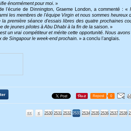
gnifie énormément pour moi
. »
e l'écurie de Dinnington, Graeme London, a commenté : «
rmi les membres de l'équipe Virgin et nous sommes heureux de lu
e la première séance d'essais libres des quatre prochaines cou
 de jeunes pilotes à Abu Dhabi à la fin de la saison
. »
est un vrai compétiteur et mérite cette opportunité. Nous avons
x de Singapour le week-end prochain.
» a conclu l'anglais.
ter
Repost
0
<<
<
2500
2510
2520
2530
2531
2532
2533
2534
2535
2536
2537
2538
2