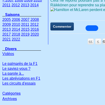
< 2007
2008
2009
2010
Cela ne répond pourtant pas à l
2011
2012
2013
2014
Räikkönen pour reprendre sa plac
Saisons
2005
2006
2007
2008
2009
2010
2011
2012
Commenter
2013
2014
2015
2016
2017
2018
2019
2020
2021
2022
<<
<
4
4
Divers
Vidéos
Le palmarès de la F1
Le saviez-vous ?
La parole à...
Les abréviations en F1
Les circuits d'essais
Catégories
Archives