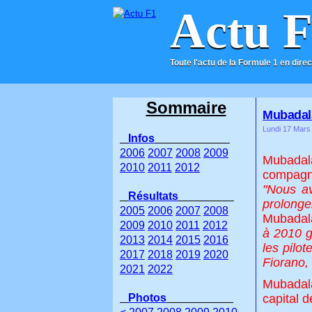
Actu 
Toute l'actu de la Formule 1 en direc
ACCUEIL
CONTACT
Sommaire
Mubadala
Lundi 17 Mars
Infos
2006
2007
2008
2009
Mubadala
2010
2011
2012
compagni
"Nous av
Résultats
prolonge
2005
2006
2007
2008
Mubadal
2009
2010
2011
2012
à 2010 g
2013
2014
2015
2016
les pilo
2017
2018
2019
2020
Fiorano,
2021
2022
Mubadala
Photos
capital d