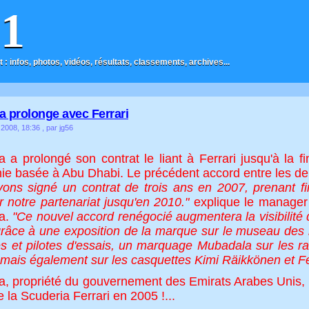
F1
t : infos, photos, vidéos, résultats, classements, archives...
 prolonge avec Ferrari
 2008, 18:36
, par jg56
 a prolongé son contrat le liant à Ferrari jusqu'à la 
e basée à Abu Dhabi. Le précédent accord entre les deu
ons signé un contrat de trois ans en 2007, prenant 
r notre partenariat jusqu'en 2010."
explique le manager
a.
"Ce nouvel accord renégocié augmentera la visibilit
râce à une exposition de la marque sur le museau des 
tes et pilotes d'essais, un marquage Mubadala sur les rai
 mais également sur les casquettes Kimi Räikkönen et F
, propriété du gouvernement des Emirats Arabes Unis, 
e la Scuderia Ferrari en 2005 !...