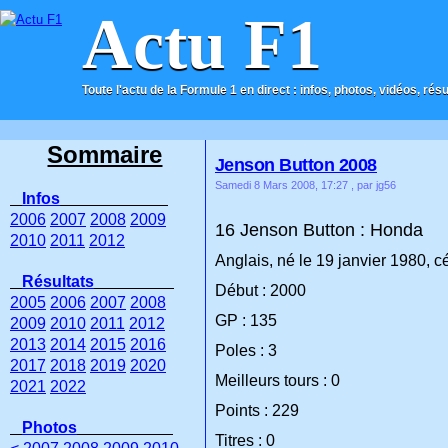
Actu F1
Toute l'actu de la Formule 1 en direct : infos, photos, vidéos, rés
ACCUEIL
CONTACT
Sommaire
Jenson Button 2008
Samedi 8 Mars 2008, 17:27
, par jg56
Infos
2006
2007
2008
2009
16 Jenson Button : Honda
2010
2011
2012
Anglais, né le 19 janvier 1980, c
Résultats
Début : 2000
2005
2006
2007
2008
GP : 135
2009
2010
2011
2012
2013
2014
2015
2016
Poles : 3
2017
2018
2019
2020
Meilleurs tours : 0
2021
2022
Points : 229
Photos
Titres : 0