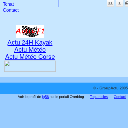
<<
<
4
4
4
4
4
4
4
4
Tchat
Contact
Actu 24H Kayak
Actu Météo
Actu Météo Corse
© - GroupActu 2005 
Voir le profil de
jg56
sur le portail Overblog
Top articles
Contact