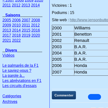
< 2007
2008
2009
2010
2011
2012
2013
2014
Victoires : 1
Podiums : 15
Saisons
Site web :
http://www.jensonbutt
2005
2006
2007
2008
2009
2010
2011
2012
2000
Williams
2013
2014
2015
2016
2001
Benetton
2017
2018
2019
2020
2002
Renault
2021
2022
2003
B.A.R.
Divers
2004
B.A.R.
Vidéos
2005
B.A.R.
2006
Honda
Le palmarès de la F1
Le saviez-vous ?
2007
Honda
La parole à...
Les abréviations en F1
Les circuits d'essais
Catégories
Commenter
Archives