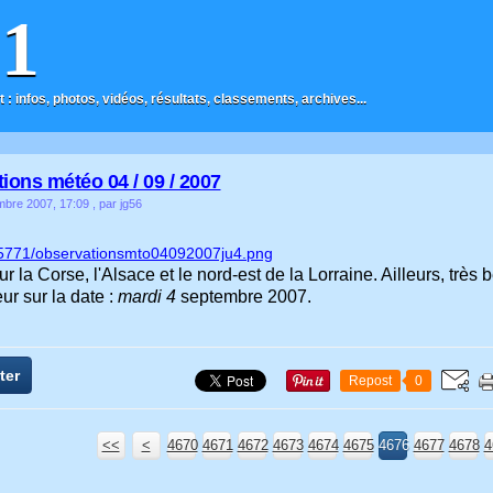
F1
t : infos, photos, vidéos, résultats, classements, archives...
ions météo 04 / 09 / 2007
mbre 2007, 17:09
, par jg56
r la Corse, l'Alsace et le nord-est de la Lorraine. Ailleurs, très 
ur sur la date :
mardi 4
septembre 2007.
ter
Repost
0
<<
<
4600
4610
4620
4630
4640
4650
4660
4670
4671
4672
4673
4674
4675
4676
4677
4678
4