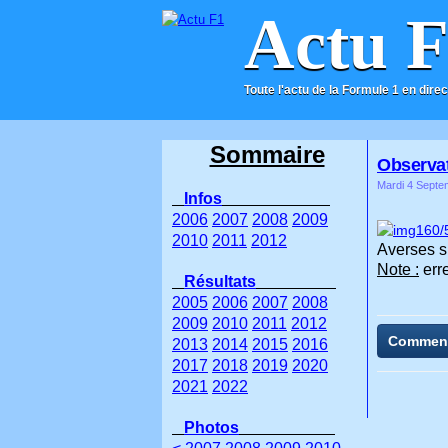
Actu 
Toute l'actu de la Formule 1 en direc
ACCUEIL
CONTACT
Sommaire
Observat
Mardi 4 Septe
Infos
2006
2007
2008
2009
2010
2011
2012
Averses su
Note :
erre
Résultats
2005
2006
2007
2008
2009
2010
2011
2012
Commen
2013
2014
2015
2016
2017
2018
2019
2020
2021
2022
Photos