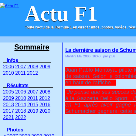
Actu F1
Toute l'actu de la Formule 1 en direct : infos, photos, vidéos, rés
ACCUEIL
CONTACT
Sommaire
La dernière saison de Schum
Mardi 9 Mai 2006, 16:40
, par jg56
Infos
2006
2007
2008
2009
Juan Pablo Montoya, pilote 
2010
2011
2012
de saison. Selon le colombie
en haut de l'affiche…
Résultats
"Je pense que ses succès de c
2005
2006
2007
2008
à la Gazzetta Dello Sport.
"I
2009
2010
2011
2012
en F1
après avoir gagné le
2013
2014
2015
2016
Schumacher gagnerai cette s
2017
2018
2019
2020
2021
2022
Photos