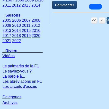
< 2007
2008
2009
2010
Commenter
2011
2012
2013
2014
Saisons
2005
2006
2007
2008
<<
<
5
5
5
5
5
5
5
5
5
5
2009
2010
2011
2012
2013
2014
2015
2016
2017
2018
2019
2020
2021
2022
Divers
Vidéos
Le palmarès de la F1
Le saviez-vous ?
La parole à...
Les abréviations en F1
Les circuits d'essais
Catégories
Archives